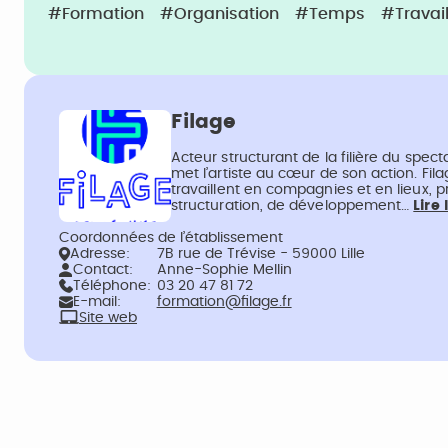
#Formation
#Organisation
#Temps
#Travai
Filage
Acteur structurant de la filière du specta
met l’artiste au cœur de son action. Fil
travaillent en compagnies et en lieux, p
structuration, de développement…
Lire 
Coordonnées de l’établissement
Adresse:
7B rue de Trévise - 59000 Lille
Contact:
Anne-Sophie Mellin
Téléphone:
03 20 47 81 72
E-mail:
formation@filage.fr
Site web