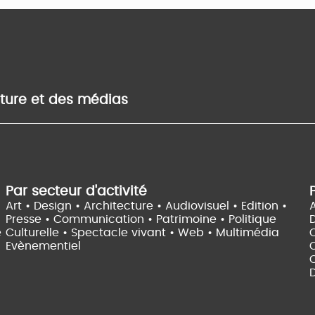
lture et des médias
Par secteur d'activité
Art • Design • Architecture •
Audiovisuel •
Edition •
A
Presse • Communication •
Patrimoine • Politique
e
Culturelle •
Spectacle vivant •
Web • Multimédia
Evènementiel
C
D