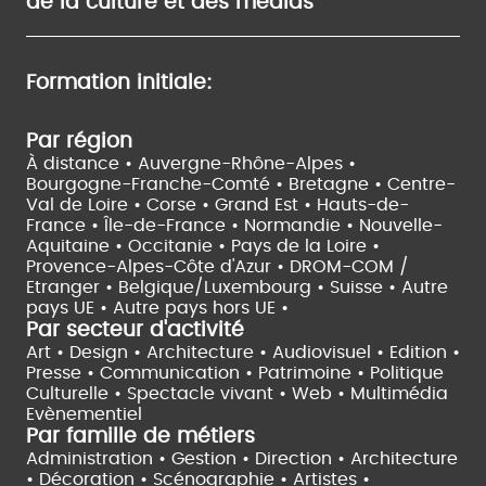
de la culture et des médias
Formation initiale:
Par région
À distance •
Auvergne-Rhône-Alpes •
Bourgogne-Franche-Comté •
Bretagne •
Centre-
Val de Loire •
Corse •
Grand Est •
Hauts-de-
France •
Île-de-France •
Normandie •
Nouvelle-
Aquitaine •
Occitanie •
Pays de la Loire •
Provence-Alpes-Côte d'Azur •
DROM-COM /
Etranger •
Belgique/Luxembourg •
Suisse •
Autre
pays UE •
Autre pays hors UE •
Par secteur d'activité
Art • Design • Architecture •
Audiovisuel •
Edition •
Presse • Communication •
Patrimoine • Politique
Culturelle •
Spectacle vivant •
Web • Multimédia
Evènementiel
Par famille de métiers
Administration • Gestion • Direction •
Architecture
• Décoration • Scénographie •
Artistes •