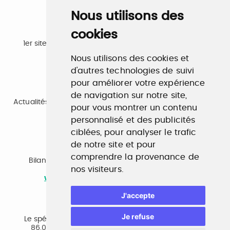
Nous utilisons des
cookies
Emploi
1er site emploi du secteur culturel 784.000 visites et
230.000 visiteurs uniques par mois.
Nous utilisons des cookies et
www.profilculture.com
d'autres technologies de suivi
pour améliorer votre expérience
Formation
de navigation sur notre site,
Actualités, guide et annuaire des formations aux métiers
pour vous montrer un contenu
de la culture.
www.profilculture-formation.com
personnalisé et des publicités
ciblées, pour analyser le trafic
de notre site et pour
Accompagnement professionnel
comprendre la provenance de
Bilan de compétences, coaching, techniques de
nos visiteurs.
recherche d'emploi, entretien conseil.
www.profilculture-competences.com
J'accepte
Cabinet de recrutement
Je refuse
Le spécialiste du secteur culturel, une cvthèque de
86.000 CV et réseau unique de professionnels.