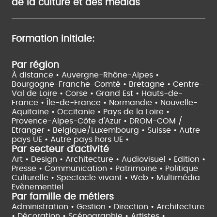
de la culture et des médias
Formation initiale:
Par région
À distance •
Auvergne-Rhône-Alpes •
Bourgogne-Franche-Comté •
Bretagne •
Centre-
Val de Loire •
Corse •
Grand Est •
Hauts-de-
France •
Île-de-France •
Normandie •
Nouvelle-
Aquitaine •
Occitanie •
Pays de la Loire •
Provence-Alpes-Côte d'Azur •
DROM-COM /
Etranger •
Belgique/Luxembourg •
Suisse •
Autre
pays UE •
Autre pays hors UE •
Par secteur d'activité
Art • Design • Architecture •
Audiovisuel •
Edition •
Presse • Communication •
Patrimoine • Politique
Culturelle •
Spectacle vivant •
Web • Multimédia
Evènementiel
Par famille de métiers
Administration • Gestion • Direction •
Architecture
• Décoration • Scénographie •
Artistes •