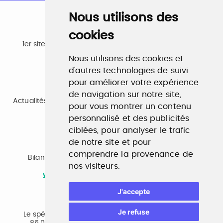
Nous utilisons des
cookies
Emploi
1er site emploi du secteur culturel 784.000 visites et
230.000 visiteurs uniques par mois.
Nous utilisons des cookies et
www.profilculture.com
d'autres technologies de suivi
pour améliorer votre expérience
Formation
de navigation sur notre site,
Actualités, guide et annuaire des formations aux métiers
pour vous montrer un contenu
de la culture.
www.profilculture-formation.com
personnalisé et des publicités
ciblées, pour analyser le trafic
de notre site et pour
Accompagnement professionnel
comprendre la provenance de
Bilan de compétences, coaching, techniques de
nos visiteurs.
recherche d'emploi, entretien conseil.
www.profilculture-competences.com
J'accepte
Cabinet de recrutement
Je refuse
Le spécialiste du secteur culturel, une cvthèque de
86.000 CV et réseau unique de professionnels.