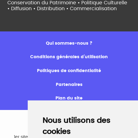
Conservation du Patrimoine • Politique Culturelle
•
Diffusion • Distribution • Commercialisation
Qui sommes-nous ?
Conditions générales d’utilisation
Politiques de confidentialité
Partenaires
Plan du site
Nous utilisons des
cookies
Emploi
1er site emploi du secteur culturel 784.000 visites et