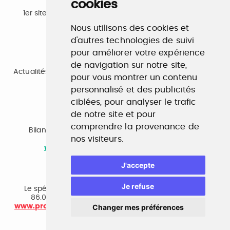
cookies
Emploi
1er site emploi du secteur culturel 784.000 visites et
230.000 visiteurs uniques par mois.
Nous utilisons des cookies et
www.profilculture.com
d'autres technologies de suivi
pour améliorer votre expérience
Formation
de navigation sur notre site,
Actualités, guide et annuaire des formations aux métiers
pour vous montrer un contenu
de la culture.
www.profilculture-formation.com
personnalisé et des publicités
ciblées, pour analyser le trafic
de notre site et pour
Accompagnement professionnel
comprendre la provenance de
Bilan de compétences, coaching, techniques de
nos visiteurs.
recherche d'emploi, entretien conseil.
www.profilculture-competences.com
J'accepte
Cabinet de recrutement
Je refuse
Le spécialiste du secteur culturel, une cvthèque de
86.000 CV et réseau unique de professionnels.
www.profilculture-conseil.com/cabinet-recrutement
Changer mes préférences