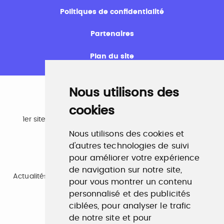
Politiques de confidentialité
Partenaires
Plan du site
Nous utilisons des
cookies
Emploi
1er site emploi du secteur culturel 784.000 visites et
230.000 visiteurs uniques par mois.
Nous utilisons des cookies et
www.profilculture.com
d'autres technologies de suivi
pour améliorer votre expérience
Formation
de navigation sur notre site,
Actualités, guide et annuaire des formations aux métiers
pour vous montrer un contenu
de la culture.
www.profilculture-formation.com
personnalisé et des publicités
ciblées, pour analyser le trafic
de notre site et pour