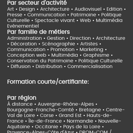
Par secteur d'activité
Art • Design • Architecture •
Audiovisuel •
Edition •
Presse • Communication •
Patrimoine • Politique
Culturelle •
Spectacle vivant •
Web • Multimédia
Evènementiel
Par famille de métiers
Administration • Gestion • Direction •
Architecture
• Décoration • Scénographie •
Artistes •
Communication • Promotion • Marketing •
Conception web • Multimédia • Graphisme •
Conservation du Patrimoine • Politique Culturelle
•
Diffusion • Distribution • Commercialisation
Formation courte/certifiante:
Par région
À distance •
Auvergne-Rhône-Alpes •
Bourgogne-Franche-Comté •
Bretagne •
Centre-
Val de Loire •
Corse •
Grand Est •
Hauts-de-
France •
Île-de-France •
Normandie •
Nouvelle-
Aquitaine •
Occitanie •
Pays de la Loire •
Provence-Alpes-Côte d'Azur •
DROM-COM /