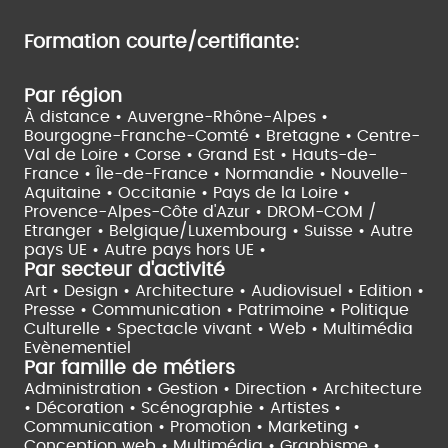
Formation courte/certifiante:
Par région
À distance •
Auvergne-Rhône-Alpes •
Bourgogne-Franche-Comté •
Bretagne •
Centre-
Val de Loire •
Corse •
Grand Est •
Hauts-de-
France •
Île-de-France •
Normandie •
Nouvelle-
Aquitaine •
Occitanie •
Pays de la Loire •
Provence-Alpes-Côte d'Azur •
DROM-COM /
Etranger •
Belgique/Luxembourg •
Suisse •
Autre
pays UE •
Autre pays hors UE •
Par secteur d'activité
Art • Design • Architecture •
Audiovisuel •
Edition •
Presse • Communication •
Patrimoine • Politique
Culturelle •
Spectacle vivant •
Web • Multimédia
Evènementiel
Par famille de métiers
Administration • Gestion • Direction •
Architecture
• Décoration • Scénographie •
Artistes •
Communication • Promotion • Marketing •
Conception web • Multimédia • Graphisme •