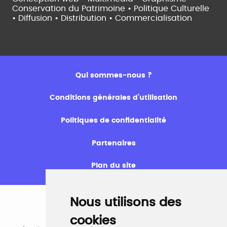
Conservation du Patrimoine • Politique Culturelle
•
Diffusion • Distribution • Commercialisation
Qui sommes-nous ?
Conditions générales d’utilisation
Politiques de confidentialité
Partenaires
Plan du site
Nous utilisons des
cookies
Emploi