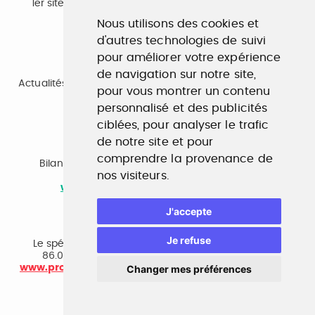
1er site emploi du secteur culturel 784.000 visites et
230.000 visiteurs uniques par mois.
Nous utilisons des cookies et
www.profilculture.com
d'autres technologies de suivi
pour améliorer votre expérience
Formation
de navigation sur notre site,
Actualités, guide et annuaire des formations aux métiers
pour vous montrer un contenu
de la culture.
www.profilculture-formation.com
personnalisé et des publicités
ciblées, pour analyser le trafic
de notre site et pour
Accompagnement professionnel
comprendre la provenance de
Bilan de compétences, coaching, techniques de
nos visiteurs.
recherche d'emploi, entretien conseil.
www.profilculture-competences.com
J'accepte
Cabinet de recrutement
Je refuse
Le spécialiste du secteur culturel, une cvthèque de
86.000 CV et réseau unique de professionnels.
www.profilculture-conseil.com/cabinet-recrutement
Changer mes préférences