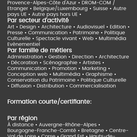
Provence-Alpes-Côte d'Azur •
DROM-COM /
Etranger •
Belgique/Luxembourg •
Suisse •
Autre
pays UE •
Autre pays hors UE •
Par secteur d'activité
Art • Design • Architecture •
Audiovisuel •
Edition •
Presse • Communication •
Patrimoine • Politique
Culturelle •
Spectacle vivant •
Web • Multimédia
Evènementiel
Par famille de métiers
Administration • Gestion • Direction •
Architecture
• Décoration • Scénographie •
Artistes •
Communication • Promotion • Marketing •
Conception web • Multimédia • Graphisme •
Conservation du Patrimoine • Politique Culturelle
•
Diffusion • Distribution • Commercialisation
Formation courte/certifiante:
Par région
À distance •
Auvergne-Rhône-Alpes •
Bourgogne-Franche-Comté •
Bretagne •
Centre-
Val de Loire •
Corse •
Grand Est •
Hauts-de-