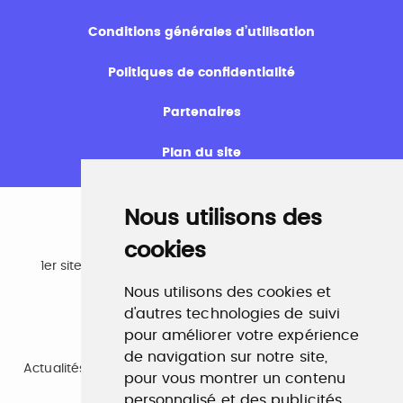
Conditions générales d’utilisation
Politiques de confidentialité
Partenaires
Plan du site
Nous utilisons des
cookies
Emploi
1er site emploi du secteur culturel 784.000 visites et
230.000 visiteurs uniques par mois.
Nous utilisons des cookies et
www.profilculture.com
d'autres technologies de suivi
pour améliorer votre expérience
Formation
de navigation sur notre site,
Actualités, guide et annuaire des formations aux métiers
pour vous montrer un contenu
de la culture.
www.profilculture-formation.com
personnalisé et des publicités