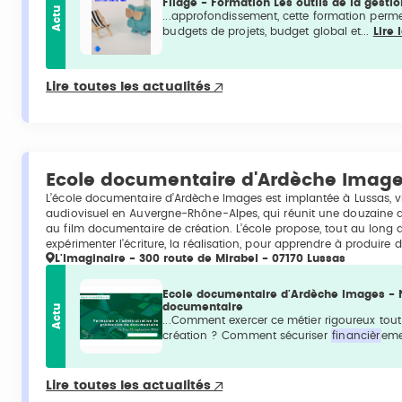
Filage - Formation Les outils de la gestio
Actu
...approfondissement, cette formation perme
budgets de projets, budget global et...
Lire 
Lire toutes les actualités
Ecole documentaire d'Ardèche Imag
L’école documentaire d’Ardèche Images est implantée à Lussas, v
audiovisuel en Auvergne-Rhône-Alpes, qui réunit une douzaine d
au film documentaire de création. L’école propose, tout au long d
expérimenter l’écriture, la réalisation, pour apprendre à produire
L'Imaginaire - 300 route de Mirabel - 07170 Lussas
Ecole documentaire d'Ardèche Images - N
documentaire
Actu
...Comment exercer ce métier rigoureux tou
création ? Comment sécuriser
financièr
eme
Lire toutes les actualités