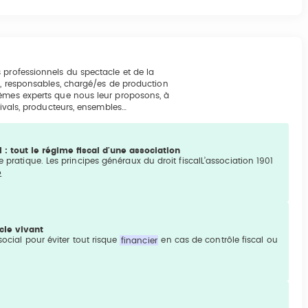
 professionnels du spectacle et de la
rs, responsables, chargé/es de production
hèmes experts que nous leur proposons, à
tivals, producteurs, ensembles…
al : tout le régime fiscal d'une association
 pratique. Les principes généraux du droit fiscalL’association 1901
e
cle vivant
social pour éviter tout risque
financier
en cas de contrôle fiscal ou