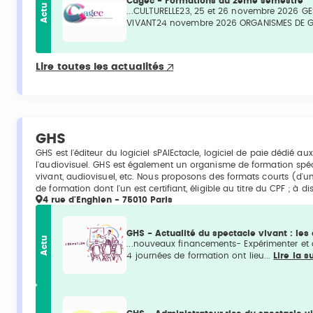
Cagec - Formations du 2ème semestre
Actu
...CULTURELLE23, 25 et 26 novembre 2026 
VIVANT24 novembre 2026 ORGANISMES DE G
Lire toutes les actualités
GHS
GHS est l'éditeur du logiciel sPAIEctacle, logiciel de paie dédié a
l'audiovisuel. GHS est également un organisme de formation spécia
vivant, audiovisuel, etc. Nous proposons des formats courts (d'u
de formation dont l'un est certifiant, éligible au titre du CPF ; à d
4 rue d'Enghien - 75010 Paris
GHS - Actualité du spectacle vivant : les
Actu
...nouveaux financements- Expérimenter et a
4 journées de formation ont lieu...
Lire la s