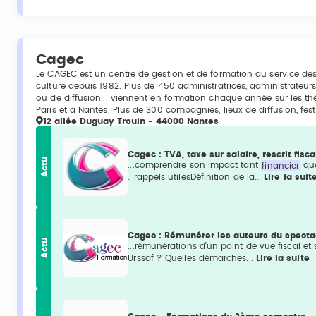
Cagec
Le CAGEC est un centre de gestion et de formation au service des
culture depuis 1982. Plus de 450 administratrices, administrateu
ou de diffusion... viennent en formation chaque année sur les t
Paris et à Nantes. Plus de 300 compagnies, lieux de diffusion, fes
12 allée Duguay Trouin - 44000 Nantes
Cagec : TVA, taxe sur salaire, rescrit fisc
Actu
...comprendre son impact tant
financier
que
: rappels utilesDéfinition de la...
Lire la suit
Cagec : Rémunérer les auteurs du specta
Actu
...rémunérations d’un point de vue fiscal et 
Urssaf ? Quelles démarches...
Lire la suite