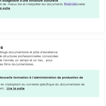
n budgétaire d'une structure culturelle
t de :mieux lire et interpréter les documents
financier
srelier
la suite
es
illage documentaire et pôle d’excellence
e structures professionnelles consacrées
e l’année, un temps et un lieu : pour
 des films documentaires…
ouvelle formation à l'administration de production de
t en s’adaptant au contexte spécifique du documentaire de
nt...
Lire la suite