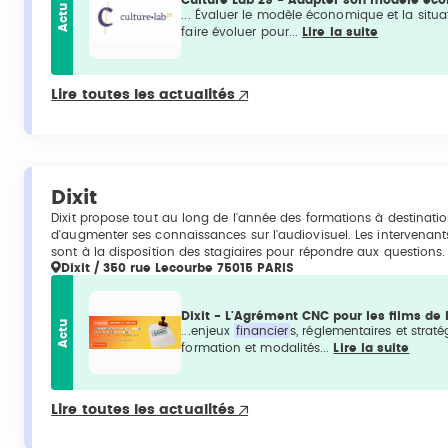
Culture Lab 29 - Adapter son modèle éco
Actu
... Évaluer le modèle économique et la situ
faire évoluer pour...
Lire la suite
Lire toutes les actualités
Dixit
Dixit propose tout au long de l'année des formations à destinati
d'augmenter ses connaissances sur l'audiovisuel. Les intervenant
sont à la disposition des stagiaires pour répondre aux questions.
Dixit / 350 rue Lecourbe 75015 PARIS
Dixit - L'Agrément CNC pour les films d
Actu
...enjeux
financier
s, réglementaires et straté
formation et modalités...
Lire la suite
Lire toutes les actualités