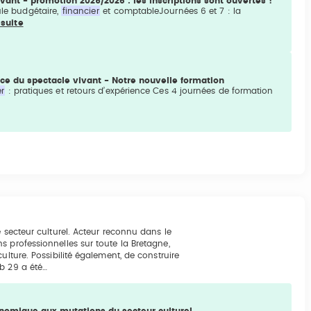
vant - promotion 2025/2026 : les inscriptions sont ouvertes !
ule budgétaire,
financier
et comptableJournées 6 et 7 : la
 suite
ice du spectacle vivant - Notre nouvelle formation
r
: pratiques et retours d’expérience Ces 4 journées de formation
e secteur culturel. Acteur reconnu dans le
s professionnelles sur toute la Bretagne,
ulture. Possibilité également, de construire
b 29 a été…