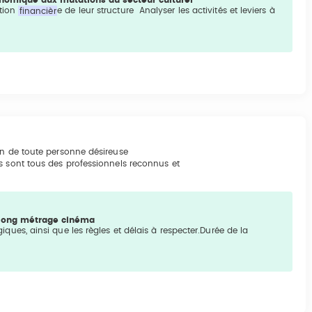
nomique aux mutations du secteur culturel
ation
financièr
e de leur structure Analyser les activités et leviers à
on de toute personne désireuse
s sont tous des professionnels reconnus et
e long métrage cinéma
giques, ainsi que les règles et délais à respecter.Durée de la