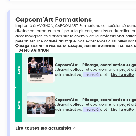
Capcom'Art Formations
Implanté à AVIGNON, CAPCOM'ART Formations est spécialisé dans 
dizaine de formateurs qui, pour la plupart, sont issus du milieu 
accompagner les artistes sur le chemin de la professionnalisatio
pérenniser une activité artistique. Nos expériences culturelles son
Siège social : 3 rue de la Nesque, 84000 AVIGNON Lieu des fo
84140 AVIGNON
Capcom'Art - Pilotage, coordination et ge
Actu
...travail collectif et coordonner un projet ar
administrative,
financièr
e et...
Lire la suite
Capcom'Art - Pilotage, coordination et ge
Actu
...travail collectif et coordonner un projet ar
administrative,
financièr
e et...
Lire la suite
Lire toutes les actualités