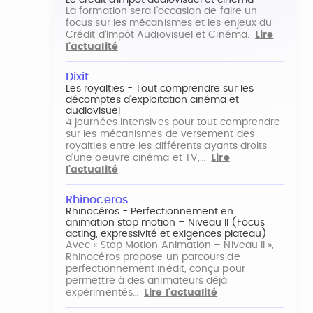
Le crédit d'impôt audiovisuel et cinéma
La formation sera l'occasion de faire un
focus sur les mécanismes et les enjeux du
Crédit d'Impôt Audiovisuel et Cinéma.
Lire
l'actualité
Dixit
Les royalties - Tout comprendre sur les
décomptes d'exploitation cinéma et
audiovisuel
4 journées intensives pour tout comprendre
sur les mécanismes de versement des
royalties entre les différents ayants droits
d'une oeuvre cinéma et TV,…
Lire
l'actualité
Rhinoceros
Rhinocéros - Perfectionnement en
animation stop motion – Niveau II (Focus
acting, expressivité et exigences plateau)
Avec « Stop Motion Animation – Niveau II »,
Rhinocéros propose un parcours de
perfectionnement inédit, conçu pour
permettre à des animateurs déjà
expérimentés…
Lire l'actualité