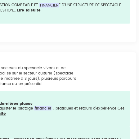
GESTION COMPTABLE ET
FINANCIER
E D’UNE STRUCTURE DE SPECTACLE
ESTION...
Lire la suite
ux secteurs du spectacle vivant et de
lisé sur le secteur culturel (spectacle
ne matinée à 3 jours), plusieurs parcours
istance ou en présentiel.…
 dernières places
juster le pilotage
financier
: pratiques et retours d’expérience Ces
uite