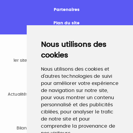
Partenaires
Plan du site
Nous utilisons des
cookies
Emploi
1er site emploi du secteur culturel 784.000 visites et
230.000 visiteurs uniques par mois.
Nous utilisons des cookies et
www.profilculture.com
d'autres technologies de suivi
pour améliorer votre expérience
Formation
de navigation sur notre site,
Actualités, guide et annuaire des formations aux métiers
pour vous montrer un contenu
de la culture.
www.profilculture-formation.com
personnalisé et des publicités
ciblées, pour analyser le trafic
de notre site et pour
Accompagnement professionnel
comprendre la provenance de
Bilan de compétences, coaching, techniques de