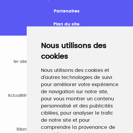
Partenaires
Plan du site
Nous utilisons des
cookies
Emploi
1er site emploi du secteur culturel 784.000 visites et
230.000 visiteurs uniques par mois.
Nous utilisons des cookies et
www.profilculture.com
d'autres technologies de suivi
pour améliorer votre expérience
Formation
de navigation sur notre site,
Actualités, guide et annuaire des formations aux métiers
pour vous montrer un contenu
de la culture.
www.profilculture-formation.com
personnalisé et des publicités
ciblées, pour analyser le trafic
de notre site et pour
Accompagnement professionnel
comprendre la provenance de
Bilan de compétences, coaching, techniques de