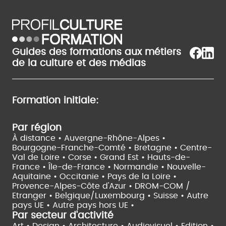
Guides des formations aux métiers
de la culture et des médias
Formation initiale:
Par région
À distance •
Auvergne-Rhône-Alpes •
Bourgogne-Franche-Comté •
Bretagne •
Centre-
Val de Loire •
Corse •
Grand Est •
Hauts-de-
France •
Île-de-France •
Normandie •
Nouvelle-
Aquitaine •
Occitanie •
Pays de la Loire •
Provence-Alpes-Côte d'Azur •
DROM-COM /
Etranger •
Belgique/Luxembourg •
Suisse •
Autre
pays UE •
Autre pays hors UE •
Par secteur d'activité
Art • Design • Architecture •
Audiovisuel •
Edition •