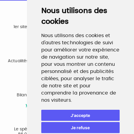
Nous utilisons des
cookies
Emploi
1er site emploi du secteur culturel 784.000 visites et
230.000 visiteurs uniques par mois.
Nous utilisons des cookies et
www.profilculture.com
d'autres technologies de suivi
pour améliorer votre expérience
Formation
de navigation sur notre site,
Actualités, guide et annuaire des formations aux métiers
pour vous montrer un contenu
de la culture.
personnalisé et des publicités
www.profilculture-formation.com
ciblées, pour analyser le trafic
de notre site et pour
Accompagnement professionnel
comprendre la provenance de
Bilan de compétences, coaching, techniques de
nos visiteurs.
recherche d'emploi, entretien conseil.
www.profilculture-competences.com
J'accepte
Cabinet de recrutement
Je refuse
Le spécialiste du secteur culturel, une cvthèque de