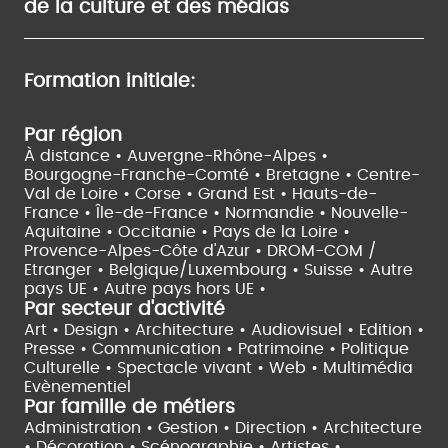
de la culture et des médias
Formation initiale:
Par région
À distance •
Auvergne-Rhône-Alpes •
Bourgogne-Franche-Comté •
Bretagne •
Centre-
Val de Loire •
Corse •
Grand Est •
Hauts-de-
France •
Île-de-France •
Normandie •
Nouvelle-
Aquitaine •
Occitanie •
Pays de la Loire •
Provence-Alpes-Côte d'Azur •
DROM-COM /
Etranger •
Belgique/Luxembourg •
Suisse •
Autre
pays UE •
Autre pays hors UE •
Par secteur d'activité
Art • Design • Architecture •
Audiovisuel •
Edition •
Presse • Communication •
Patrimoine • Politique
Culturelle •
Spectacle vivant •
Web • Multimédia
Evènementiel
Par famille de métiers
Administration • Gestion • Direction •
Architecture
• Décoration • Scénographie •
Artistes •