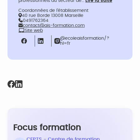
professionnels du secteur de…
Lire la suite
Coordonnées de l’établissement
40 rue Borde 13008 Marseille
0491762364
contact@ais-formation.com
Site web
@ecoleaisformation/?
hl=fr
Focus formation
CFPTS - Centre de formation