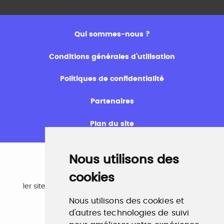
Qui sommes-nous ?
Conditions générales d’utilisation
Politiques de confidentialité
Partenaires
Plan du site
Nous utilisons des
cookies
Emploi
1er site emploi du secteur culturel 784.000 visites et
230.000 visiteurs uniques par mois.
Nous utilisons des cookies et
www.profilculture.com
d'autres technologies de suivi