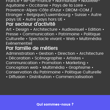
France •
Île-de-France •
Normandie •
Nouvelle-
Aquitaine •
Occitanie •
Pays de la Loire •
Provence-Alpes-Côte d'Azur •
DROM-COM /
Etranger •
Belgique/Luxembourg •
Suisse •
Autre
pays UE •
Autre pays hors UE •
Par secteur d'activité
Art • Design • Architecture •
Audiovisuel •
Edition •
Presse • Communication •
Patrimoine • Politique
Culturelle •
Spectacle vivant •
Web • Multimédia
Evènementiel
Par famille de métiers
Administration • Gestion • Direction •
Architecture
• Décoration • Scénographie •
Artistes •
Communication • Promotion • Marketing •
Conception web • Multimédia • Graphisme •
Conservation du Patrimoine • Politique Culturelle
•
Diffusion • Distribution • Commercialisation
Qui sommes-nous ?