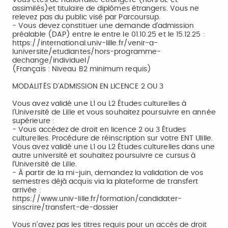
Vous êtes de nationalité étrangère (hors UE et
assimilés)et titulaire de diplômes étrangers. Vous ne
relevez pas du public visé par Parcoursup.
- Vous devez constituer une demande d’admission
préalable (DAP) entre le entre le 01.10.25 et le 15.12.25 :
https://international.univ-lille.fr/venir-a-
luniversite/etudiantes/hors-programme-
dechange/individuel/
(Français : Niveau B2 minimum requis)
MODALITÉS D'ADMISSION EN LICENCE 2 OU 3
Vous avez validé une L1 ou L2 Études culturelles à
l’Université de Lille et vous souhaitez poursuivre en année
supérieure :
- Vous accédez de droit en licence 2 ou 3 Études
culturelles. Procédure de réinscription sur votre ENT Ulille.
Vous avez validé une L1 ou L2 Études culturelles dans une
autre université et souhaitez poursuivre ce cursus à
l’Université de Lille.
- À partir de la mi-juin, demandez la validation de vos
semestres déjà acquis via la plateforme de transfert
arrivée :
https://www.univ-lille.fr/formation/candidater-
sinscrire/transfert-de-dossier
Vous n’avez pas les titres requis pour un accès de droit