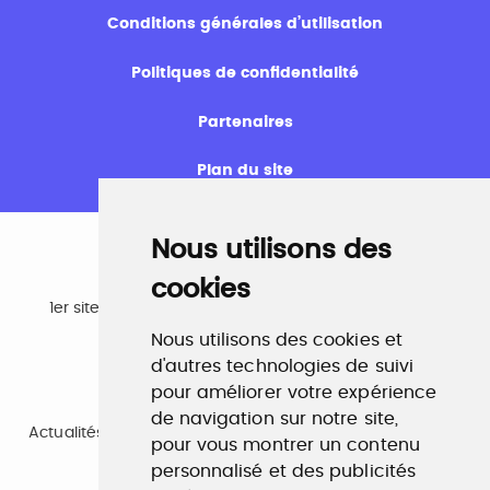
Conditions générales d’utilisation
Politiques de confidentialité
Partenaires
Plan du site
Nous utilisons des
cookies
Emploi
1er site emploi du secteur culturel 784.000 visites et
230.000 visiteurs uniques par mois.
Nous utilisons des cookies et
www.profilculture.com
d'autres technologies de suivi
pour améliorer votre expérience
Formation
de navigation sur notre site,
Actualités, guide et annuaire des formations aux métiers
pour vous montrer un contenu
de la culture.
www.profilculture-formation.com
personnalisé et des publicités