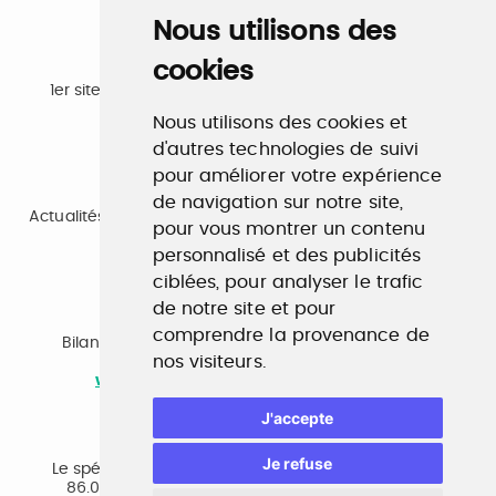
Nous utilisons des
cookies
Emploi
1er site emploi du secteur culturel 784.000 visites et
230.000 visiteurs uniques par mois.
Nous utilisons des cookies et
www.profilculture.com
d'autres technologies de suivi
pour améliorer votre expérience
Formation
de navigation sur notre site,
Actualités, guide et annuaire des formations aux métiers
pour vous montrer un contenu
de la culture.
www.profilculture-formation.com
personnalisé et des publicités
ciblées, pour analyser le trafic
de notre site et pour
Accompagnement professionnel
comprendre la provenance de
Bilan de compétences, coaching, techniques de
nos visiteurs.
recherche d'emploi, entretien conseil.
www.profilculture-competences.com
J'accepte
Cabinet de recrutement
Je refuse
Le spécialiste du secteur culturel, une cvthèque de
86.000 CV et réseau unique de professionnels.