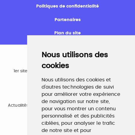
Politiques de confidentialité
Partenaires
Plan du site
Nous utilisons des
cookies
Emploi
1er site emploi du secteur culturel 784.000 visites et
230.000 visiteurs uniques par mois.
Nous utilisons des cookies et
www.profilculture.com
d'autres technologies de suivi
pour améliorer votre expérience
Formation
de navigation sur notre site,
Actualités, guide et annuaire des formations aux métiers
pour vous montrer un contenu
de la culture.
www.profilculture-formation.com
personnalisé et des publicités
ciblées, pour analyser le trafic
de notre site et pour
Accompagnement professionnel