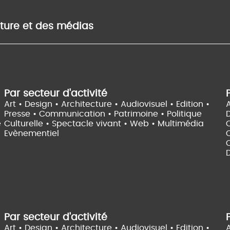
lture et des médias
Par secteur d'activité
Art • Design • Architecture •
Audiovisuel •
Edition •
A
Presse • Communication •
Patrimoine • Politique
e
Culturelle •
Spectacle vivant •
Web • Multimédia
Evènementiel
C
D
Par secteur d'activité
Art • Design • Architecture •
Audiovisuel •
Edition •
A