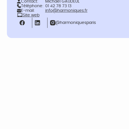
Contact:
Michaël GAUDEUL
Téléphone:
01 42 78 73 13
E-mail:
info@harmoniques.fr
Site web
@harmoniquesparis