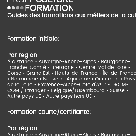
Guides des formations aux métiers de la cu
Formation initiale:
Par région
À distance •
Auvergne-Rhône-Alpes •
Bourgogne-
Franche-Comté •
Bretagne •
Centre-Val de Loire •
Corse •
Grand Est •
Hauts-de-France •
Île-de-Franc
•
Normandie •
Nouvelle-Aquitaine •
Occitanie •
Pays
de la Loire •
Provence-Alpes-Côte d'Azur •
DROM-
COM / Etranger •
Belgique/Luxembourg •
Suisse •
Autre pays UE •
Autre pays hors UE •
Formation courte/certifiante:
Par région
À distance •
Auvergne-Rhône-Alpes •
Bourgogne-