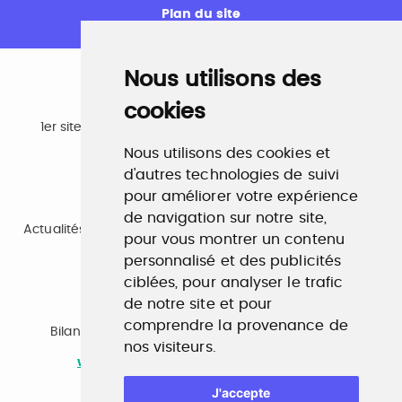
Plan du site
Nous utilisons des
cookies
Emploi
1er site emploi du secteur culturel 784.000 visites et
230.000 visiteurs uniques par mois.
Nous utilisons des cookies et
www.profilculture.com
d'autres technologies de suivi
pour améliorer votre expérience
Formation
de navigation sur notre site,
Actualités, guide et annuaire des formations aux métiers
pour vous montrer un contenu
de la culture.
www.profilculture-formation.com
personnalisé et des publicités
ciblées, pour analyser le trafic
de notre site et pour
Accompagnement professionnel
comprendre la provenance de
Bilan de compétences, coaching, techniques de
nos visiteurs.
recherche d'emploi, entretien conseil.
www.profilculture-competences.com
J'accepte