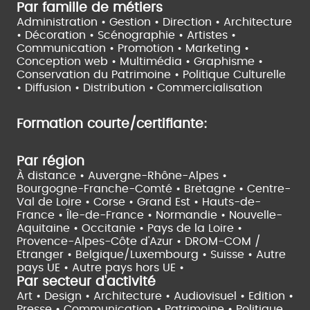
Par famille de métiers
Administration • Gestion • Direction •
Architecture
• Décoration • Scénographie •
Artistes •
Communication • Promotion • Marketing •
Conception web • Multimédia • Graphisme •
Conservation du Patrimoine • Politique Culturelle
•
Diffusion • Distribution • Commercialisation
Formation courte/certifiante:
Par région
À distance •
Auvergne-Rhône-Alpes •
Bourgogne-Franche-Comté •
Bretagne •
Centre-
Val de Loire •
Corse •
Grand Est •
Hauts-de-
France •
Île-de-France •
Normandie •
Nouvelle-
Aquitaine •
Occitanie •
Pays de la Loire •
Provence-Alpes-Côte d'Azur •
DROM-COM /
Etranger •
Belgique/Luxembourg •
Suisse •
Autre
pays UE •
Autre pays hors UE •
Par secteur d'activité
Art • Design • Architecture •
Audiovisuel •
Edition •
Presse • Communication •
Patrimoine • Politique