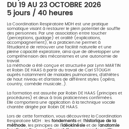
DU 19 AU 23 OCTOBRE 2026
5 jours / 40 heures
La Coordination Respiratoire MDH est une pratique
somatique visant à restaurer le plein potentiel de souffle
des personnes. Par une association entre toucher
(perceptions, guidage) et oralité (explications,
accompagnement), le.a praticien.ne permet à
l’étudiant.e de retrouver une facilité naturelle et une
pleine capacité expiratoire, ainsi que de développer une
compréhension des mécanismes et une autonomie de
travail.
La méthode a été conçue et structurée par Lynn MARTIN
et Robin DE HAAS à partir du travail de Carl STOUGH
auprès notamment de malades pulmonaires, d’athlètes
de haut niveau et d’artistes de différent styles (opéra,
country, comédie musicale…).
La formation est assurée par Robin DE HAAS (principes et
procédures) et deux à trois praticiennes confirmées.
Elle
comportera une application à la technique vocale
chantée dirigée par Robin DE HAAS.
Lors de cette formation, vous découvrirez la Coordination
Respiratoire MDH : les
fondements
et l’
historique de la
méthode
, les principes de l’
idéokinésie
et de l’
anatomie