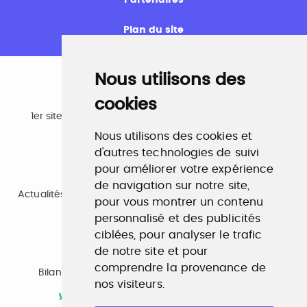
Plan du site
Nous utilisons des
cookies
Emploi
1er site emploi du secteur culturel 784.000 visites et
230.000 visiteurs uniques par mois.
Nous utilisons des cookies et
www.profilculture.com
d'autres technologies de suivi
pour améliorer votre expérience
Formation
de navigation sur notre site,
Actualités, guide et annuaire des formations aux métiers
pour vous montrer un contenu
de la culture.
personnalisé et des publicités
www.profilculture-formation.com
ciblées, pour analyser le trafic
de notre site et pour
Accompagnement professionnel
comprendre la provenance de
Bilan de compétences, coaching, techniques de
nos visiteurs.
recherche d'emploi, entretien conseil.
www.profilculture-competences.com