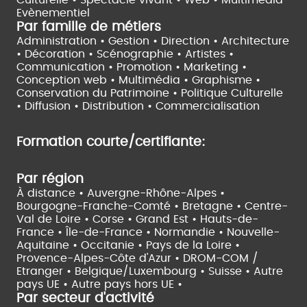
Culturelle •
Spectacle vivant •
Web • Multimédia
Evènementiel
Par famille de métiers
Administration • Gestion • Direction •
Architecture
• Décoration • Scénographie •
Artistes •
Communication • Promotion • Marketing •
Conception web • Multimédia • Graphisme •
Conservation du Patrimoine • Politique Culturelle
•
Diffusion • Distribution • Commercialisation
Formation courte/certifiante:
Par région
À distance •
Auvergne-Rhône-Alpes •
Bourgogne-Franche-Comté •
Bretagne •
Centre-
Val de Loire •
Corse •
Grand Est •
Hauts-de-
France •
Île-de-France •
Normandie •
Nouvelle-
Aquitaine •
Occitanie •
Pays de la Loire •
Provence-Alpes-Côte d'Azur •
DROM-COM /
Etranger •
Belgique/Luxembourg •
Suisse •
Autre
pays UE •
Autre pays hors UE •
Par secteur d'activité