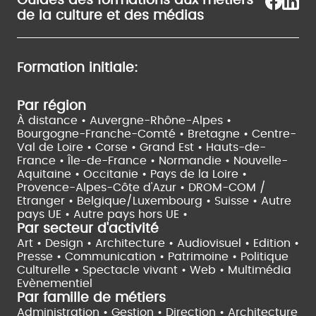
Guides des formations aux métiers
de la culture et des médias
Formation initiale:
Par région
À distance •
Auvergne-Rhône-Alpes •
Bourgogne-Franche-Comté •
Bretagne •
Centre-
Val de Loire •
Corse •
Grand Est •
Hauts-de-
France •
Île-de-France •
Normandie •
Nouvelle-
Aquitaine •
Occitanie •
Pays de la Loire •
Provence-Alpes-Côte d'Azur •
DROM-COM /
Etranger •
Belgique/Luxembourg •
Suisse •
Autre
pays UE •
Autre pays hors UE •
Par secteur d'activité
Art • Design • Architecture •
Audiovisuel •
Edition •
Presse • Communication •
Patrimoine • Politique
Culturelle •
Spectacle vivant •
Web • Multimédia
Evènementiel
Par famille de métiers
Administration • Gestion • Direction •
Architecture