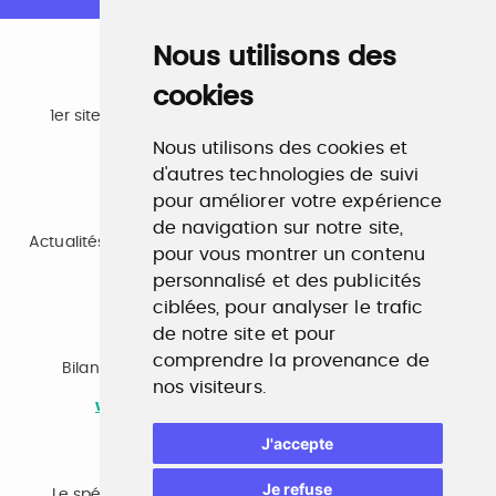
Nous utilisons des
cookies
Emploi
1er site emploi du secteur culturel 784.000 visites et
230.000 visiteurs uniques par mois.
Nous utilisons des cookies et
www.profilculture.com
d'autres technologies de suivi
pour améliorer votre expérience
Formation
de navigation sur notre site,
Actualités, guide et annuaire des formations aux métiers
pour vous montrer un contenu
de la culture.
www.profilculture-formation.com
personnalisé et des publicités
ciblées, pour analyser le trafic
de notre site et pour
Accompagnement professionnel
comprendre la provenance de
Bilan de compétences, coaching, techniques de
nos visiteurs.
recherche d'emploi, entretien conseil.
www.profilculture-competences.com
J'accepte
Cabinet de recrutement
Je refuse
Le spécialiste du secteur culturel, une cvthèque de