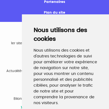
Partenaires
Plan du site
Nous utilisons des
cookies
Emploi
1er site emploi du secteur culturel 784.000 visites et
230.000 visiteurs uniques par mois.
Nous utilisons des cookies et
www.profilculture.com
d'autres technologies de suivi
pour améliorer votre expérience
Formation
de navigation sur notre site,
Actualités, guide et annuaire des formations aux métiers
pour vous montrer un contenu
de la culture.
www.profilculture-formation.com
personnalisé et des publicités
ciblées, pour analyser le trafic
de notre site et pour
Accompagnement professionnel
comprendre la provenance de
Bilan de compétences, coaching, techniques de
nos visiteurs.
recherche d'emploi, entretien conseil.
www.profilculture-competences.com