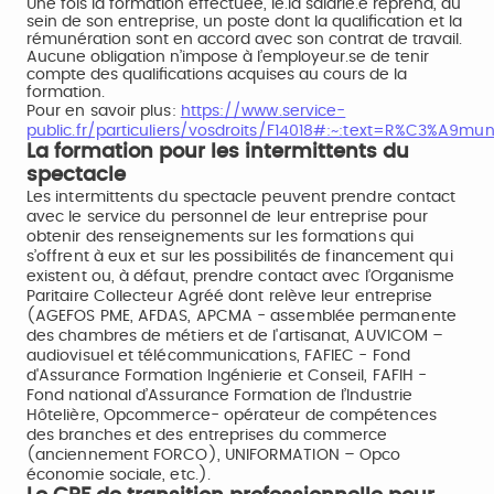
Une fois la formation effectuée, le.la salarié.e reprend, au
sein de son entreprise, un poste dont la qualification et la
rémunération sont en accord avec son contrat de travail.
Aucune obligation n’impose à l’employeur.se de tenir
compte des qualifications acquises au cours de la
formation.
Pour en savoir plus:
https://www.service-
public.fr/particuliers/vosdroits/F14018#:~:text=R%C3%A
La formation pour les intermittents du
spectacle
Les intermittents du spectacle peuvent prendre contact
avec le service du personnel de leur entreprise pour
obtenir des renseignements sur les formations qui
s’offrent à eux et sur les possibilités de financement qui
existent ou, à défaut, prendre contact avec l’Organisme
Paritaire Collecteur Agréé dont relève leur entreprise
(AGEFOS PME, AFDAS, APCMA - assemblée permanente
des chambres de métiers et de l'artisanat, AUVICOM –
audiovisuel et télécommunications, FAFIEC - Fond
d'Assurance Formation Ingénierie et Conseil, FAFIH -
Fond national d’Assurance Formation de l’Industrie
Hôtelière, Opcommerce- opérateur de compétences
des branches et des entreprises du commerce
(anciennement FORCO), UNIFORMATION – Opco
économie sociale, etc.).