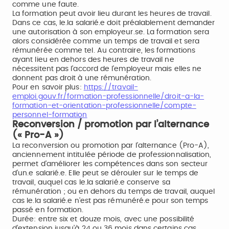
comme une faute.
La formation peut avoir lieu durant les heures de travail.
Dans ce cas, le.la salarié.e doit préalablement demander
une autorisation à son employeur.se. La formation sera
alors considérée comme un temps de travail et sera
rémunérée comme tel. Au contraire, les formations
ayant lieu en dehors des heures de travail ne
nécessitent pas l’accord de l’employeur mais elles ne
donnent pas droit à une rémunération.
Pour en savoir plus:
https://travail-
emploi.gouv.fr/formation-professionnelle/droit-a-la-
formation-et-orientation-professionnelle/compte-
personnel-formation
Reconversion / promotion par l’alternance
(« Pro-A »)
La reconversion ou promotion par l’alternance (Pro-A),
anciennement intitulée période de professionnalisation,
permet d’améliorer les compétences dans son secteur
d’un.e salarié.e. Elle peut se dérouler sur le temps de
travail, auquel cas le.la salarié.e conserve sa
rémunération ; ou en dehors du temps de travail, auquel
cas le.la salarié.e n’est pas rémunéré.e pour son temps
passé en formation.
Durée: entre six et douze mois, avec une possibilité
d’extension jusqu’à 24 ou 36 mois dans certains cas.