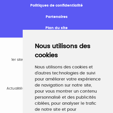
Politiques de confidentialité
Partenaires
Plan du site
Nous utilisons des
cookies
Emploi
1er site emploi du secteur culturel 784.000 visites et
230.000 visiteurs uniques par mois.
Nous utilisons des cookies et
www.profilculture.com
d'autres technologies de suivi
pour améliorer votre expérience
Formation
de navigation sur notre site,
Actualités, guide et annuaire des formations aux métiers
pour vous montrer un contenu
de la culture.
www.profilculture-formation.com
personnalisé et des publicités
ciblées, pour analyser le trafic
de notre site et pour