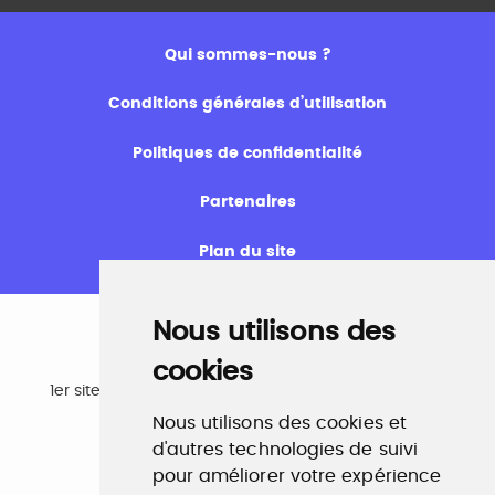
Qui sommes-nous ?
Conditions générales d’utilisation
Politiques de confidentialité
Partenaires
Plan du site
Nous utilisons des
cookies
Emploi
1er site emploi du secteur culturel 784.000 visites et
230.000 visiteurs uniques par mois.
Nous utilisons des cookies et
www.profilculture.com
d'autres technologies de suivi
pour améliorer votre expérience