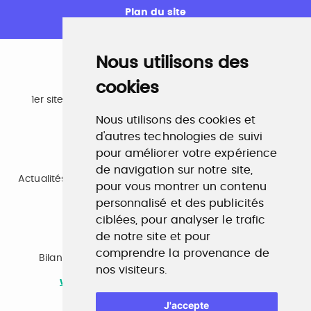
Plan du site
Nous utilisons des
cookies
Emploi
1er site emploi du secteur culturel 784.000 visites et
230.000 visiteurs uniques par mois.
Nous utilisons des cookies et
www.profilculture.com
d'autres technologies de suivi
pour améliorer votre expérience
Formation
de navigation sur notre site,
Actualités, guide et annuaire des formations aux métiers
pour vous montrer un contenu
de la culture.
personnalisé et des publicités
www.profilculture-formation.com
ciblées, pour analyser le trafic
de notre site et pour
Accompagnement professionnel
comprendre la provenance de
Bilan de compétences, coaching, techniques de
nos visiteurs.
recherche d'emploi, entretien conseil.
www.profilculture-competences.com
J'accepte