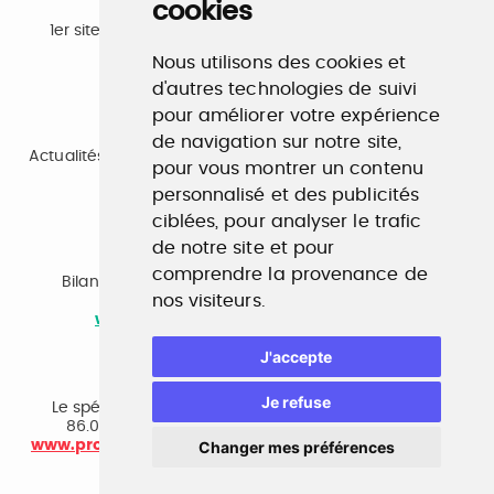
cookies
Emploi
1er site emploi du secteur culturel 784.000 visites et
230.000 visiteurs uniques par mois.
Nous utilisons des cookies et
www.profilculture.com
d'autres technologies de suivi
pour améliorer votre expérience
Formation
de navigation sur notre site,
Actualités, guide et annuaire des formations aux métiers
pour vous montrer un contenu
de la culture.
www.profilculture-formation.com
personnalisé et des publicités
ciblées, pour analyser le trafic
de notre site et pour
Accompagnement professionnel
comprendre la provenance de
Bilan de compétences, coaching, techniques de
nos visiteurs.
recherche d'emploi, entretien conseil.
www.profilculture-competences.com
J'accepte
Cabinet de recrutement
Je refuse
Le spécialiste du secteur culturel, une cvthèque de
86.000 CV et réseau unique de professionnels.
www.profilculture-conseil.com/cabinet-recrutement
Changer mes préférences