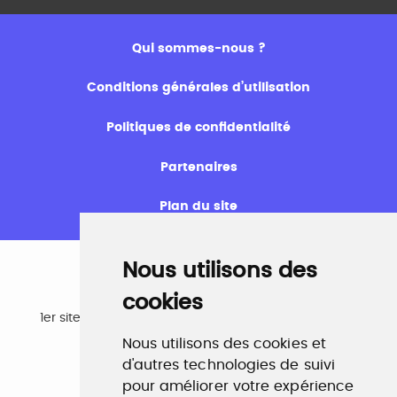
Qui sommes-nous ?
Conditions générales d’utilisation
Politiques de confidentialité
Partenaires
Plan du site
Nous utilisons des
cookies
Emploi
1er site emploi du secteur culturel 784.000 visites et
230.000 visiteurs uniques par mois.
Nous utilisons des cookies et
www.profilculture.com
d'autres technologies de suivi
pour améliorer votre expérience