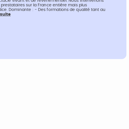
tacle vivant et de l'événementiel. Nous intervenons
 prestataires sur la France entière mais plus
Nice. Dominante : - Des formations de qualité tant au
 suite