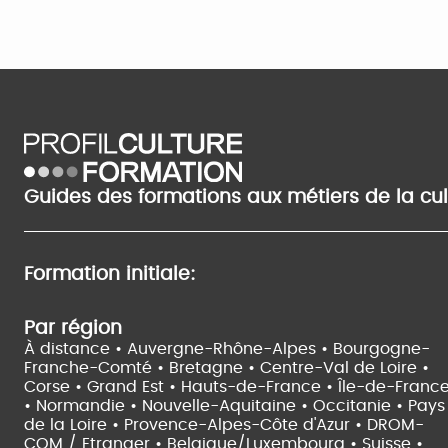
Guides des formations aux métiers de la cu
Formation initiale:
Par région
À distance •
Auvergne-Rhône-Alpes •
Bourgogne-
Franche-Comté •
Bretagne •
Centre-Val de Loire •
Corse •
Grand Est •
Hauts-de-France •
Île-de-Franc
•
Normandie •
Nouvelle-Aquitaine •
Occitanie •
Pays
de la Loire •
Provence-Alpes-Côte d'Azur •
DROM-
COM / Etranger •
Belgique/Luxembourg •
Suisse •