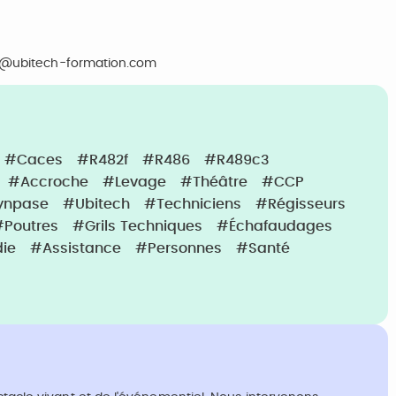
ct@ubitech-formation.com
#Caces
#R482f
#R486
#R489c3
#Accroche
#Levage
#Théâtre
#CCP
ynpase
#Ubitech
#Techniciens
#Régisseurs
#Poutres
#Grils Techniques
#échafaudages
ie
#Assistance
#Personnes
#Santé