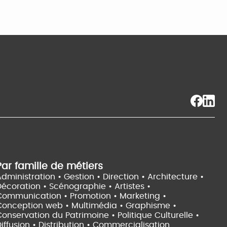
Par famille de métiers
dministration • Gestion • Direction •
Architecture •
Décoration • Scénographie •
Artistes •
Communication • Promotion • Marketing •
Conception web • Multimédia • Graphisme •
onservation du Patrimoine • Politique Culturelle •
iffusion • Distribution • Commercialisation