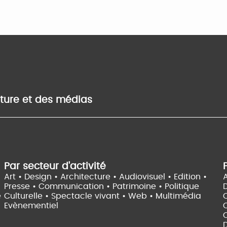
lture et des médias
Par secteur d'activité
Art • Design • Architecture •
Audiovisuel •
Edition •
A
Presse • Communication •
Patrimoine • Politique
e
Culturelle •
Spectacle vivant •
Web • Multimédia
Evènementiel
C
D