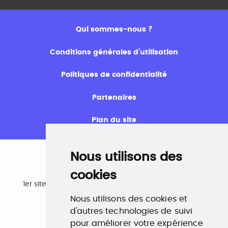
Qui sommes-nous ?
Conditions générales d’utilisation
Politiques de confidentialité
Partenaires
Plan du site
Nous utilisons des
cookies
Emploi
1er site emploi du secteur culturel 784.000 visites et
230.000 visiteurs uniques par mois.
Nous utilisons des cookies et
www.profilculture.com
d'autres technologies de suivi
pour améliorer votre expérience