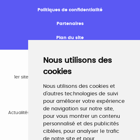
Politiques de confidentialité
Partenaires
Plan du site
Nous utilisons des
cookies
Emploi
1er site emploi du secteur culturel 784.000 visites et
230.000 visiteurs uniques par mois.
Nous utilisons des cookies et
www.profilculture.com
d'autres technologies de suivi
pour améliorer votre expérience
Formation
de navigation sur notre site,
Actualités, guide et annuaire des formations aux métiers
pour vous montrer un contenu
de la culture.
www.profilculture-formation.com
personnalisé et des publicités
ciblées, pour analyser le trafic
de notre site et pour