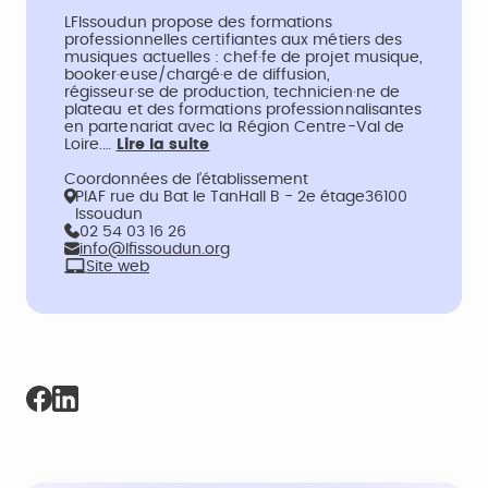
LFIssoudun propose des formations
professionnelles certifiantes aux métiers des
musiques actuelles : chef·fe de projet musique,
booker·euse/chargé·e de diffusion,
régisseur·se de production, technicien·ne de
plateau et des formations professionnalisantes
en partenariat avec la Région Centre-Val de
Loire.…
Lire la suite
Coordonnées de l’établissement
PIAF rue du Bat le TanHall B - 2e étage36100
Issoudun
02 54 03 16 26
info@lfissoudun.org
Site web