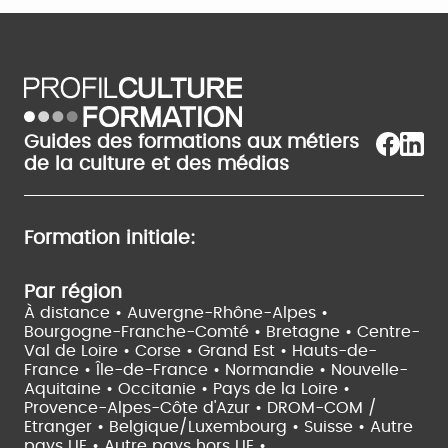
Guides des formations aux métiers
de la culture et des médias
Formation initiale:
Par région
À distance •
Auvergne-Rhône-Alpes •
Bourgogne-Franche-Comté •
Bretagne •
Centre-
Val de Loire •
Corse •
Grand Est •
Hauts-de-
France •
Île-de-France •
Normandie •
Nouvelle-
Aquitaine •
Occitanie •
Pays de la Loire •
Provence-Alpes-Côte d'Azur •
DROM-COM /
Etranger •
Belgique/Luxembourg •
Suisse •
Autre
pays UE •
Autre pays hors UE •