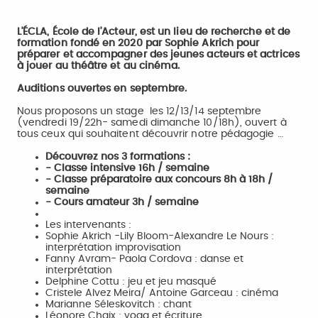
L’ÉCLA, École de l’Acteur, est un lieu de recherche et de
formation fondé en 2020 par Sophie Akrich pour
préparer et accompagner des jeunes acteurs et actrices
à jouer au théâtre et au cinéma.
Auditions ouvertes en septembre.
Nous proposons un stage les 12/13/14 septembre
(vendredi 19/22h- samedi dimanche 10/18h), ouvert à
tous ceux qui souhaitent découvrir notre pédagogie …
Découvrez nos 3 formations :
- Classe intensive 16h / semaine
- Classe préparatoire aux concours 8h à 18h /
semaine
- Cours amateur 3h / semaine
Les intervenants :
Sophie Akrich -Lily Bloom-Alexandre Le Nours :
interprétation improvisation
Fanny Avram- Paola Cordova : danse et
interprétation
Delphine Cottu : jeu et jeu masqué
Cristele Alvez Meira/ Antoine Garceau : cinéma
Marianne Séleskovitch : chant
Léonore Chaix : yoga et écriture