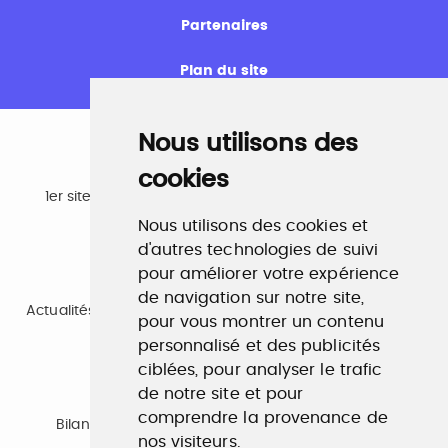
Partenaires
Plan du site
Nous utilisons des
cookies
Emploi
1er site emploi du secteur culturel 784.000 visites et
230.000 visiteurs uniques par mois.
Nous utilisons des cookies et
www.profilculture.com
d'autres technologies de suivi
pour améliorer votre expérience
Formation
de navigation sur notre site,
Actualités, guide et annuaire des formations aux métiers
pour vous montrer un contenu
de la culture.
www.profilculture-formation.com
personnalisé et des publicités
ciblées, pour analyser le trafic
de notre site et pour
Accompagnement professionnel
comprendre la provenance de
Bilan de compétences, coaching, techniques de
nos visiteurs.
recherche d'emploi, entretien conseil.