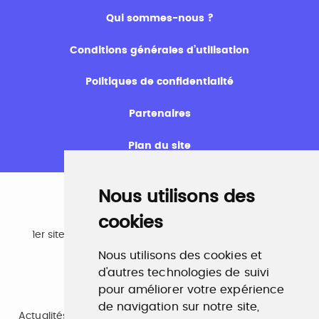
Qui sommes-nous ?
Conditions générales d’utilisation
Politiques de confidentialité
Partenaires
Plan du site
Nous utilisons des
cookies
Emploi
1er site emploi du secteur culturel 784.000 visites et
230.000 visiteurs uniques par mois.
Nous utilisons des cookies et
www.profilculture.com
d'autres technologies de suivi
pour améliorer votre expérience
Formation
de navigation sur notre site,
Actualités, guide et annuaire des formations aux métiers