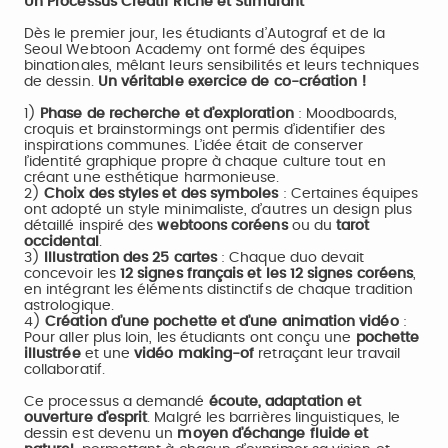
Un Processus Créatif Riche et Stimulant
Dès le premier jour, les étudiants d’Autograf et de la
Seoul Webtoon Academy ont formé des équipes
binationales, mêlant leurs sensibilités et leurs techniques
de dessin.
Un véritable exercice de co-création !
1)
Phase de recherche et d’exploration
: Moodboards,
croquis et brainstormings ont permis d’identifier des
inspirations communes. L’idée était de conserver
l’identité graphique propre à chaque culture tout en
créant une esthétique harmonieuse.
2)
Choix des styles et des symboles
: Certaines équipes
ont adopté un style minimaliste, d’autres un design plus
détaillé inspiré des
webtoons coréens
ou du
tarot
occidental
.
3)
Illustration des 25 cartes
: Chaque duo devait
concevoir les
12 signes français et les 12 signes coréens
,
en intégrant les éléments distinctifs de chaque tradition
astrologique.
4)
Création d’une pochette et d’une animation vidéo
:
Pour aller plus loin, les étudiants ont conçu une
pochette
illustrée
et une
vidéo making-of
retraçant leur travail
collaboratif.
Ce processus a demandé
écoute, adaptation et
ouverture d’esprit
. Malgré les barrières linguistiques, le
dessin est devenu un
moyen d’échange fluide et