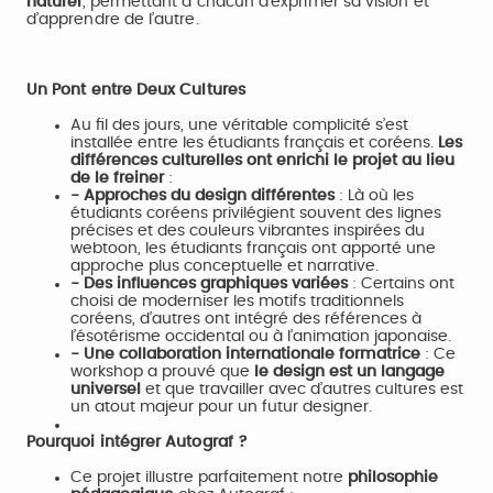
naturel
, permettant à chacun d’exprimer sa vision et
d’apprendre de l’autre.
Un Pont entre Deux Cultures
Au fil des jours, une véritable complicité s’est
installée entre les étudiants français et coréens.
Les
différences culturelles ont enrichi le projet au lieu
de le freiner
:
- Approches du design différentes
: Là où les
étudiants coréens privilégient souvent des lignes
précises et des couleurs vibrantes inspirées du
webtoon, les étudiants français ont apporté une
approche plus conceptuelle et narrative.
- Des influences graphiques variées
: Certains ont
choisi de moderniser les motifs traditionnels
coréens, d’autres ont intégré des références à
l’ésotérisme occidental ou à l’animation japonaise.
- Une collaboration internationale formatrice
: Ce
workshop a prouvé que
le design est un langage
universel
et que travailler avec d’autres cultures est
un atout majeur pour un futur designer.
Pourquoi intégrer Autograf ?
Ce projet illustre parfaitement notre
philosophie