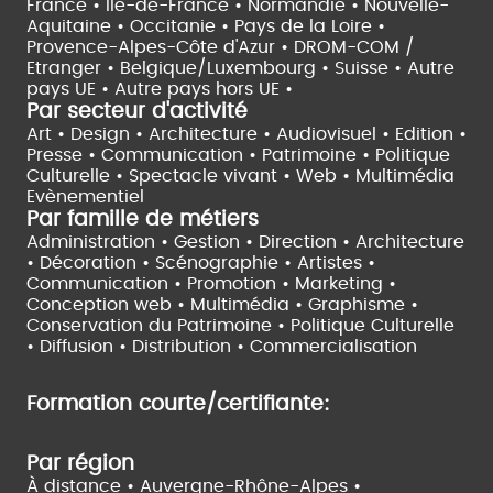
France •
Île-de-France •
Normandie •
Nouvelle-
Aquitaine •
Occitanie •
Pays de la Loire •
Provence-Alpes-Côte d'Azur •
DROM-COM /
Etranger •
Belgique/Luxembourg •
Suisse •
Autre
pays UE •
Autre pays hors UE •
Par secteur d'activité
Art • Design • Architecture •
Audiovisuel •
Edition •
Presse • Communication •
Patrimoine • Politique
Culturelle •
Spectacle vivant •
Web • Multimédia
Evènementiel
Par famille de métiers
Administration • Gestion • Direction •
Architecture
• Décoration • Scénographie •
Artistes •
Communication • Promotion • Marketing •
Conception web • Multimédia • Graphisme •
Conservation du Patrimoine • Politique Culturelle
•
Diffusion • Distribution • Commercialisation
Formation courte/certifiante:
Par région
À distance •
Auvergne-Rhône-Alpes •