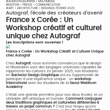
#AUDIOVISUEL
#WEB • MULTIMÉDIA
#EDITION • PRESSE • COMMUNICATION
#ART • ARCHITECTURE • DESIGN
20 FÉVRIER 2025
Autograf, l'école des créateurs d'avenir
France x Corée : Un
Workshop créatif et culturel
unique chez Autograf
Les inscriptions sont ouvertes !
France x Corée : Un Workshop Créatif et Culturel Unique
chez Autograf
Chez
Autograf
, nous sommes convaincus que le design
et l’illustration sont des langages universels capables de
rapprocher les cultures. En janvier 2025, nos étudiants
en
Bachelor Design Graphique
ont eu l’opportunité de
participer à une expérience unique : un
workshop
interculturel
avec les étudiants de la
Seoul Webtoon
Academy
.
C'était une grande première pour nos deux écoles, et un
véritable défi artistique et humain.
Comment conjuguer
deux traditions graphiques et culturelles différentes à
travers un projet commun ?
C’est tout l’enjeu qu’ont