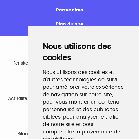
Partenaires
Plan du site
Nous utilisons des
cookies
Emploi
1er site emploi du secteur culturel 784.000 visites et
230.000 visiteurs uniques par mois.
Nous utilisons des cookies et
www.profilculture.com
d'autres technologies de suivi
pour améliorer votre expérience
Formation
de navigation sur notre site,
Actualités, guide et annuaire des formations aux métiers
pour vous montrer un contenu
de la culture.
www.profilculture-formation.com
personnalisé et des publicités
ciblées, pour analyser le trafic
de notre site et pour
Accompagnement professionnel
comprendre la provenance de
Bilan de compétences, coaching, techniques de