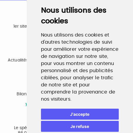
Nous utilisons des
cookies
Emploi
1er site emploi du secteur culturel 784.000 visites et
230.000 visiteurs uniques par mois.
Nous utilisons des cookies et
www.profilculture.com
d'autres technologies de suivi
pour améliorer votre expérience
Formation
de navigation sur notre site,
Actualités, guide et annuaire des formations aux métiers
pour vous montrer un contenu
de la culture.
www.profilculture-formation.com
personnalisé et des publicités
ciblées, pour analyser le trafic
de notre site et pour
Accompagnement professionnel
comprendre la provenance de
Bilan de compétences, coaching, techniques de
nos visiteurs.
recherche d'emploi, entretien conseil.
www.profilculture-competences.com
J'accepte
Cabinet de recrutement
Je refuse
Le spécialiste du secteur culturel, une cvthèque de
86.000 CV et réseau unique de professionnels.