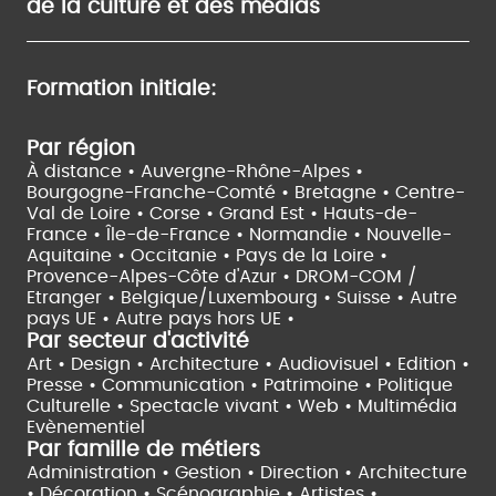
de la culture et des médias
Formation initiale:
Par région
À distance •
Auvergne-Rhône-Alpes •
Bourgogne-Franche-Comté •
Bretagne •
Centre-
Val de Loire •
Corse •
Grand Est •
Hauts-de-
France •
Île-de-France •
Normandie •
Nouvelle-
Aquitaine •
Occitanie •
Pays de la Loire •
Provence-Alpes-Côte d'Azur •
DROM-COM /
Etranger •
Belgique/Luxembourg •
Suisse •
Autre
pays UE •
Autre pays hors UE •
Par secteur d'activité
Art • Design • Architecture •
Audiovisuel •
Edition •
Presse • Communication •
Patrimoine • Politique
Culturelle •
Spectacle vivant •
Web • Multimédia
Evènementiel
Par famille de métiers
Administration • Gestion • Direction •
Architecture
• Décoration • Scénographie •
Artistes •