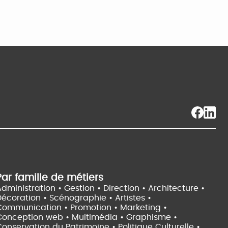
Par famille de métiers
dministration • Gestion • Direction •
Architecture •
Décoration • Scénographie •
Artistes •
Communication • Promotion • Marketing •
Conception web • Multimédia • Graphisme •
onservation du Patrimoine • Politique Culturelle •