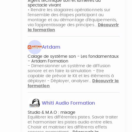
Agent technique son et lumières du
spectacle vivant
• Rendre les stagiaires opérationnels sur
l’ensemble des étapes participant au
montage et au démontage d'équipements,
via l’apprentissage des principes…
Découvrir
la formation
Artdam
Calage de système son - Les fondamentaux
- Artdam Formation
- Dimensionner un système de diffusion
sonore et en faire la simulation - Etre
capable de prévoir le Kit et les éléments à
déployer - Déployer, analyser…
Découvrir la
formation
Whiti Audio Formation
Studio & M.A.O : mixage
Equilibrer les différentes pistes. Savoir traiter
et harmoniser les pistes audio entre elles.
Choisir et maitriser les différents effets