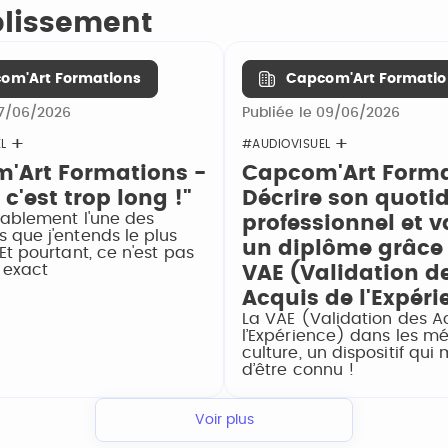
ablissement
om'Art Formations
Capcom'Art Formatio
17/06/2026
Publiée le 09/06/2026
L
#AUDIOVISUEL
'Art Formations -
Capcom'Art Forma
 c'est trop long !"
Décrire son quoti
bablement l'une des
professionnel et v
 que j'entends le plus
un diplôme grâce 
Et pourtant, ce n'est pas
t exact
VAE (Validation d
Acquis de l'Expéri
La VAE (Validation des A
l’Expérience) dans les mé
culture, un dispositif qui 
d’être connu !
Voir plus