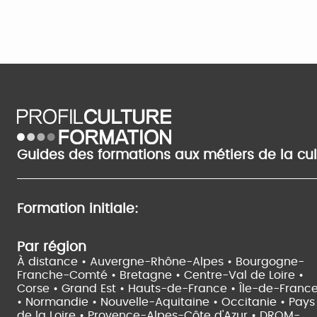
Guides des formations aux métiers de la cu
Formation initiale:
Par région
À distance •
Auvergne-Rhône-Alpes •
Bourgogne-
Franche-Comté •
Bretagne •
Centre-Val de Loire •
Corse •
Grand Est •
Hauts-de-France •
Île-de-Franc
•
Normandie •
Nouvelle-Aquitaine •
Occitanie •
Pays
de la Loire •
Provence-Alpes-Côte d'Azur •
DROM-