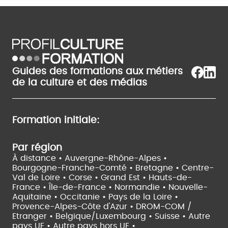
Guides des formations aux métiers
de la culture et des médias
Formation initiale:
Par région
À distance •
Auvergne-Rhône-Alpes •
Bourgogne-Franche-Comté •
Bretagne •
Centre-
Val de Loire •
Corse •
Grand Est •
Hauts-de-
France •
Île-de-France •
Normandie •
Nouvelle-
Aquitaine •
Occitanie •
Pays de la Loire •
Provence-Alpes-Côte d'Azur •
DROM-COM /
Etranger •
Belgique/Luxembourg •
Suisse •
Autre
pays UE •
Autre pays hors UE •