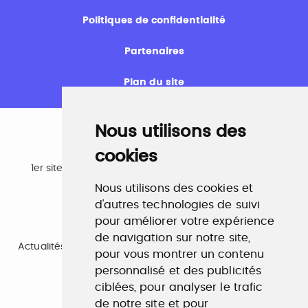
Politiques de confidentialité
Partenaires
Plan du site
Nous utilisons des
cookies
Emploi
1er site emploi du secteur culturel 784.000 visites et
230.000 visiteurs uniques par mois.
Nous utilisons des cookies et
www.profilculture.com
d'autres technologies de suivi
pour améliorer votre expérience
Formation
de navigation sur notre site,
Actualités, guide et annuaire des formations aux métiers
pour vous montrer un contenu
de la culture.
personnalisé et des publicités
www.profilculture-formation.com
ciblées, pour analyser le trafic
de notre site et pour