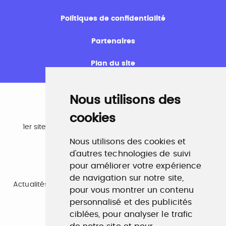
Politiques de confidentialité
Partenaires
Plan du site
Nous utilisons des
cookies
Emploi
1er site emploi du secteur culturel 784.000 visites et
230.000 visiteurs uniques par mois.
Nous utilisons des cookies et
www.profilculture.com
d'autres technologies de suivi
pour améliorer votre expérience
Formation
de navigation sur notre site,
Actualités, guide et annuaire des formations aux métiers
pour vous montrer un contenu
de la culture.
www.profilculture-formation.com
personnalisé et des publicités
ciblées, pour analyser le trafic