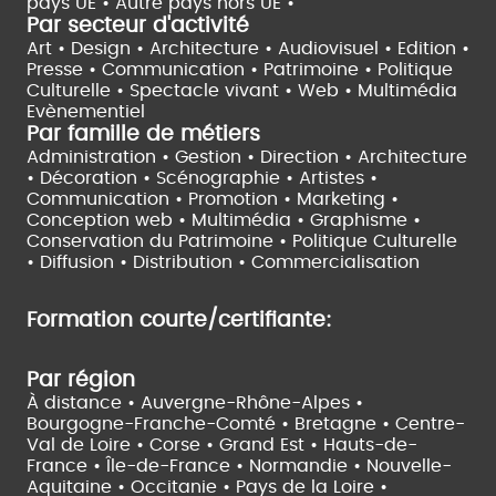
pays UE •
Autre pays hors UE •
Par secteur d'activité
Art • Design • Architecture •
Audiovisuel •
Edition •
Presse • Communication •
Patrimoine • Politique
Culturelle •
Spectacle vivant •
Web • Multimédia
Evènementiel
Par famille de métiers
Administration • Gestion • Direction •
Architecture
• Décoration • Scénographie •
Artistes •
Communication • Promotion • Marketing •
Conception web • Multimédia • Graphisme •
Conservation du Patrimoine • Politique Culturelle
•
Diffusion • Distribution • Commercialisation
Formation courte/certifiante:
Par région
À distance •
Auvergne-Rhône-Alpes •
Bourgogne-Franche-Comté •
Bretagne •
Centre-
Val de Loire •
Corse •
Grand Est •
Hauts-de-
France •
Île-de-France •
Normandie •
Nouvelle-
Aquitaine •
Occitanie •
Pays de la Loire •