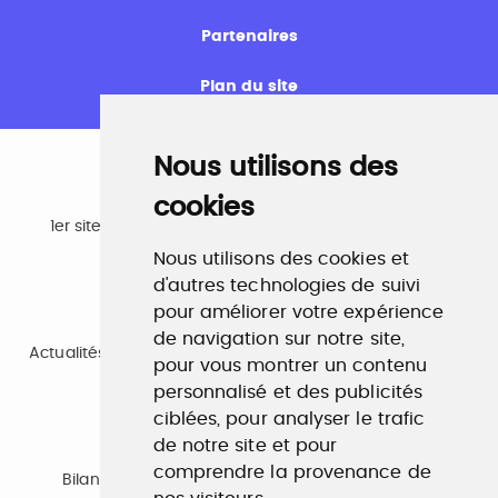
Partenaires
Plan du site
Nous utilisons des
cookies
Emploi
1er site emploi du secteur culturel 784.000 visites et
230.000 visiteurs uniques par mois.
Nous utilisons des cookies et
www.profilculture.com
d'autres technologies de suivi
pour améliorer votre expérience
Formation
de navigation sur notre site,
Actualités, guide et annuaire des formations aux métiers
pour vous montrer un contenu
de la culture.
www.profilculture-formation.com
personnalisé et des publicités
ciblées, pour analyser le trafic
de notre site et pour
Accompagnement professionnel
comprendre la provenance de
Bilan de compétences, coaching, techniques de