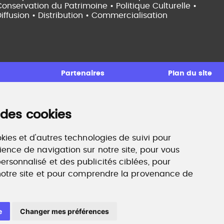
onservation du Patrimoine • Politique Culturelle •
iffusion • Distribution • Commercialisation
Partenaires
Plan du site
 des cookies
ccompagnement professionnel
ilan de compétences, coaching, techniques de
echerche d'emploi, entretien conseil.
kies et d'autres technologies de suivi pour
ww.profilculture-competences.com
ience de navigation sur notre site, pour vous
rsonnalisé et des publicités ciblées, pour
 notre site et pour comprendre la provenance de
e
Changer mes préférences