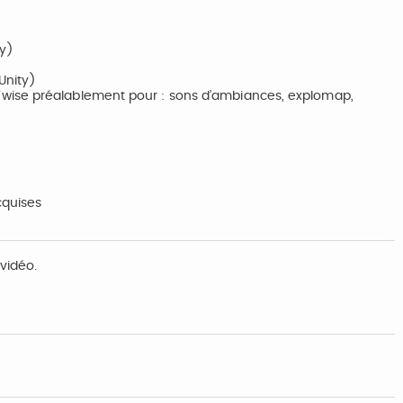
ty)
Unity)
wise préalablement pour : sons d’ambiances, explomap,
cquises
vidéo.