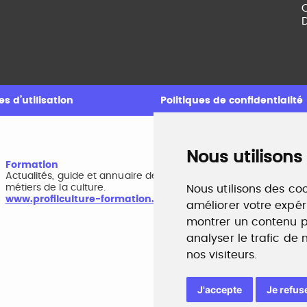
C
D
s d’utilisation
Politiques de confidentialité
Nous utilisons
Formation
A
Actualités, guide et annuaire des formations aux
B
métiers de la culture.
r
Nous utilisons des coo
www.profilculture-formation.com
w
améliorer votre expér
montrer un contenu pe
analyser le trafic de
nos visiteurs.
J'accepte
Je refus