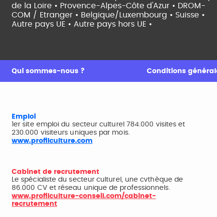
de la Loire •
Provence-Alpes-Côte d'Azur •
DROM-
COM / Etranger •
Belgique/Luxembourg •
Suisse •
Autre pays UE •
Autre pays hors UE •
Qui sommes-nous ?
Conditions générale
Emploi
1er site emploi du secteur culturel 784.000 visites et
230.000 visiteurs uniques par mois.
www.profilculture.com
Cabinet de recrutement
Le spécialiste du secteur culturel, une cvthèque de
86.000 CV et réseau unique de professionnels.
www.profilculture-conseil.com/cabinet-
recrutement