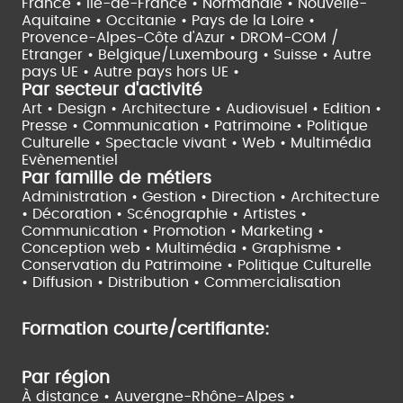
France •
Île-de-France •
Normandie •
Nouvelle-
Aquitaine •
Occitanie •
Pays de la Loire •
Provence-Alpes-Côte d'Azur •
DROM-COM /
Etranger •
Belgique/Luxembourg •
Suisse •
Autre
pays UE •
Autre pays hors UE •
Par secteur d'activité
Art • Design • Architecture •
Audiovisuel •
Edition •
Presse • Communication •
Patrimoine • Politique
Culturelle •
Spectacle vivant •
Web • Multimédia
Evènementiel
Par famille de métiers
Administration • Gestion • Direction •
Architecture
• Décoration • Scénographie •
Artistes •
Communication • Promotion • Marketing •
Conception web • Multimédia • Graphisme •
Conservation du Patrimoine • Politique Culturelle
•
Diffusion • Distribution • Commercialisation
Formation courte/certifiante:
Par région
À distance •
Auvergne-Rhône-Alpes •