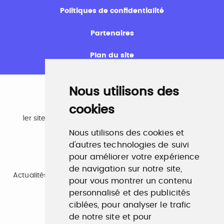
Politiques de confidentialité
Partenaires
Plan du site
Nous utilisons des
cookies
Emploi
1er site emploi du secteur culturel 784.000 visites et
230.000 visiteurs uniques par mois.
Nous utilisons des cookies et
www.profilculture.com
d'autres technologies de suivi
pour améliorer votre expérience
Formation
de navigation sur notre site,
Actualités, guide et annuaire des formations aux métiers
pour vous montrer un contenu
de la culture.
www.profilculture-formation.com
personnalisé et des publicités
ciblées, pour analyser le trafic
de notre site et pour