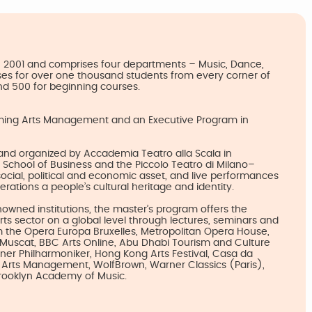
 2001 and comprises four departments – Music, Dance,
s for over one thousand students from every corner of
nd 500 for beginning courses.
ming Arts Management and an Executive Program in
nd organized by Accademia Teatro alla Scala in
e School of Business and the Piccolo Teatro di Milano–
cial, political and economic asset, and live performances
ations a people’s cultural heritage and identity.
nowned institutions, the master’s program offers the
arts sector on a global level through lectures, seminars and
om the Opera Europa Bruxelles, Metropolitan Opera House,
uscat, BBC Arts Online, Abu Dhabi Tourism and Culture
iner Philharmoniker, Hong Kong Arts Festival, Casa da
of Arts Management, WolfBrown, Warner Classics (Paris),
Brooklyn Academy of Music.