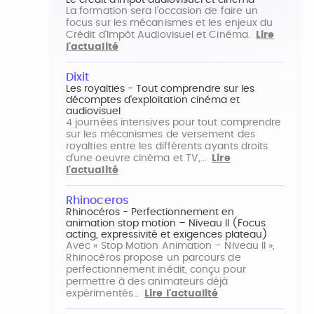
Le crédit d'impôt audiovisuel et cinéma
La formation sera l'occasion de faire un
focus sur les mécanismes et les enjeux du
Crédit d'Impôt Audiovisuel et Cinéma.
Lire
l'actualité
Dixit
Les royalties - Tout comprendre sur les
décomptes d'exploitation cinéma et
audiovisuel
4 journées intensives pour tout comprendre
sur les mécanismes de versement des
royalties entre les différents ayants droits
d'une oeuvre cinéma et TV,…
Lire
l'actualité
Rhinoceros
Rhinocéros - Perfectionnement en
animation stop motion – Niveau II (Focus
acting, expressivité et exigences plateau)
Avec « Stop Motion Animation – Niveau II »,
Rhinocéros propose un parcours de
perfectionnement inédit, conçu pour
permettre à des animateurs déjà
expérimentés…
Lire l'actualité