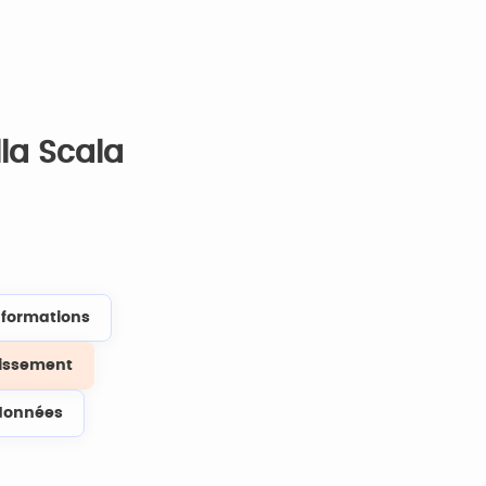
la Scala
s formations
lissement
données