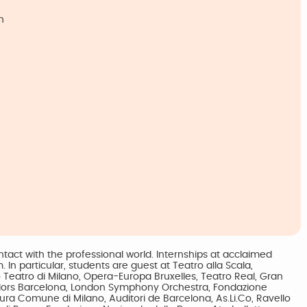
n
tact with the professional world. Internships at acclaimed
. In particular, students are guest at Teatro alla Scala,
 Teatro di Milano, Opera-Europa Bruxelles, Teatro Real, Gran
es Flors Barcelona, London Symphony Orchestra, Fondazione
ura Comune di Milano, Auditori de Barcelona, As.Li.Co, Ravello