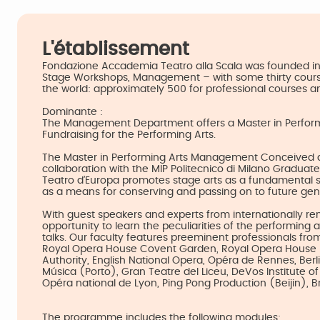
L'établissement
Fondazione Accademia Teatro alla Scala was founded in
Stage Workshops, Management – with some thirty course
the world: approximately 500 for professional courses a
Dominante :
The Management Department offers a Master in Perfor
Fundraising for the Performing Arts.
The Master in Performing Arts Management Conceived a
collaboration with the MIP Politecnico di Milano Graduat
Teatro d’Europa promotes stage arts as a fundamental so
as a means for conserving and passing on to future gener
With guest speakers and experts from internationally re
opportunity to learn the peculiarities of the performing 
talks. Our faculty features preeminent professionals fr
Royal Opera House Covent Garden, Royal Opera House M
Authority, English National Opera, Opéra de Rennes, Berl
Música (Porto), Gran Teatre del Liceu, DeVos Institute 
Opéra national de Lyon, Ping Pong Production (Beijin), 
The programme includes the following modules: