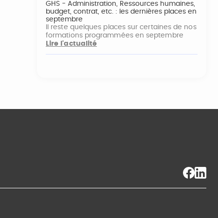
GHS - Administration, Ressources humaines,
budget, contrat, etc. : les dernières places en
septembre
Il reste quelques places sur certaines de nos
formations programmées en septembre
Lire l'actualité