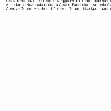
Festival, Fondazione I Teatri di Reggio Emilia, Teatro dell'Op
Accademia Nazionale di Santa Cecilia, Fondazione Antonio Carl
Genova, Teatro Massimo di Palermo, Teatro Lirico Sperimental