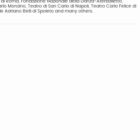
era di Roma, Fondazione Nazionale della Danza-Aterballetto,
o Monzino, Teatro di San Carlo di Napoli, Teatro Carlo Felice di
e Adriano Belli di Spoleto and many others.