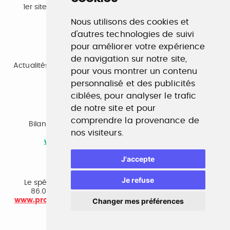
1er site emploi du secteur culturel 784.000 visites et
230.000 visiteurs uniques par mois.
Nous utilisons des cookies et
www.profilculture.com
d'autres technologies de suivi
pour améliorer votre expérience
Formation
de navigation sur notre site,
Actualités, guide et annuaire des formations aux métiers
pour vous montrer un contenu
de la culture.
www.profilculture-formation.com
personnalisé et des publicités
ciblées, pour analyser le trafic
de notre site et pour
Accompagnement professionnel
comprendre la provenance de
Bilan de compétences, coaching, techniques de
nos visiteurs.
recherche d'emploi, entretien conseil.
www.profilculture-competences.com
J'accepte
Cabinet de recrutement
Je refuse
Le spécialiste du secteur culturel, une cvthèque de
86.000 CV et réseau unique de professionnels.
www.profilculture-conseil.com/cabinet-recrutement
Changer mes préférences