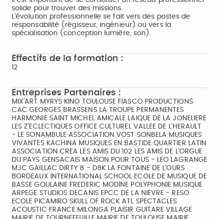
Il est important de se constituer un réseau professionnel
solide pour trouver des missions.
L'évolution professionnelle se fait vers des postes de
responsabilité (régisseur, ingénieur) ou vers la
spécialisation (conception lumière, son).
Effectifs de la formation :
12
Entreprises Partenaires :
MIX'ART MYRYS KINO TOULOUSE FIASCO PRODUCTIONS
CAC GEORGES BRASSENS LA TROUPE PERMANENTES
HARMONIE SAINT MICHEL AMICALE LAIQUE DE LA JONELIERE
LES Z'ECLECTIQUES OFFICE CULTUREL VALLEE DE L'HERAULT
- LE SONAMBULE ASSOCIATION VOST SONBELA MUSIQUES
VIVANTES KACHINA MUSIQUES EN BASTIDE QUARTIER LATIN
ASSOCIATION CREA LES AMIS DU 102 LES AMIS DE L'ORGUE
DU PAYS GENSACAIS MAISON POUR TOUS - LEO LAGRANGE
MJC GAILLAC DIRTY 8 - D8K LA FONTAINE DE L'OURS
BORDEAUX INTERNATIONAL SCHOOL ECOLE DE MUSIQUE DE
BASSE GOULAINE FREDERIC MODINE POLYPHONIE MUSIQUE
ARPEGE STUDIOS DECANIS EPCC DE LA NIEVRE - RESO
ECOLE PICAMIRO SKULL OF ROCK ATL SPECTACLES
ACOUSTIC FRANCE MILONGA PLAISIR GUITARE VILLAGE
MAIRIE DE TOURNEFEUILLE MAIRIE DE TOULOUSE MAIRIE