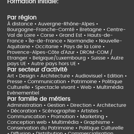
Formation initiale:
Par région
À distance •
Auvergne-Rhône-Alpes •
Bourgogne-Franche-Comté •
Bretagne •
Centre-
Val de Loire •
Corse •
Grand Est •
Hauts-de-
France •
Île-de-France •
Normandie •
Nouvelle-
Aquitaine •
Occitanie •
Pays de la Loire •
Provence-Alpes-Côte d'Azur •
DROM-COM /
Etranger •
Belgique/Luxembourg •
Suisse •
Autre
pays UE •
Autre pays hors UE •
Par secteur d'activité
Art • Design • Architecture •
Audiovisuel •
Edition •
Presse • Communication •
Patrimoine • Politique
Culturelle •
Spectacle vivant •
Web • Multimédia
Evènementiel
Par famille de métiers
Administration • Gestion • Direction •
Architecture
• Décoration • Scénographie •
Artistes •
Communication • Promotion • Marketing •
Conception web • Multimédia • Graphisme •
Conservation du Patrimoine • Politique Culturelle
•
Diffusion • Distribution • Commercialisation