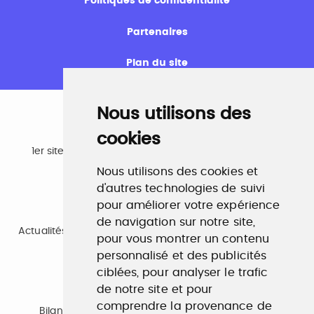
Politiques de confidentialité
Partenaires
Plan du site
Nous utilisons des
cookies
Emploi
1er site emploi du secteur culturel 784.000 visites et
230.000 visiteurs uniques par mois.
Nous utilisons des cookies et
www.profilculture.com
d'autres technologies de suivi
pour améliorer votre expérience
Formation
de navigation sur notre site,
Actualités, guide et annuaire des formations aux métiers
pour vous montrer un contenu
de la culture.
www.profilculture-formation.com
personnalisé et des publicités
ciblées, pour analyser le trafic
de notre site et pour
Accompagnement professionnel
comprendre la provenance de
Bilan de compétences, coaching, techniques de