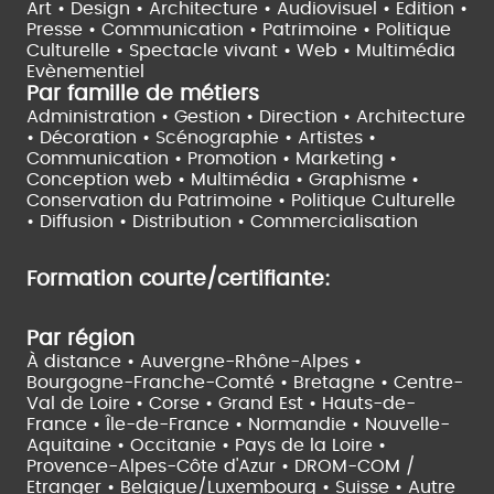
Art • Design • Architecture •
Audiovisuel •
Edition •
Presse • Communication •
Patrimoine • Politique
Culturelle •
Spectacle vivant •
Web • Multimédia
Evènementiel
Par famille de métiers
Administration • Gestion • Direction •
Architecture
• Décoration • Scénographie •
Artistes •
Communication • Promotion • Marketing •
Conception web • Multimédia • Graphisme •
Conservation du Patrimoine • Politique Culturelle
•
Diffusion • Distribution • Commercialisation
Formation courte/certifiante:
Par région
À distance •
Auvergne-Rhône-Alpes •
Bourgogne-Franche-Comté •
Bretagne •
Centre-
Val de Loire •
Corse •
Grand Est •
Hauts-de-
France •
Île-de-France •
Normandie •
Nouvelle-
Aquitaine •
Occitanie •
Pays de la Loire •
Provence-Alpes-Côte d'Azur •
DROM-COM /
Etranger •
Belgique/Luxembourg •
Suisse •
Autre