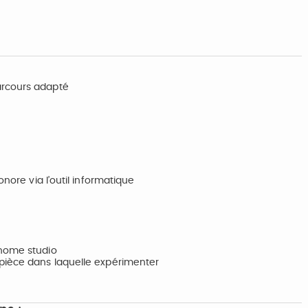
arcours adapté
onore via l’outil informatique
 home studio
 pièce dans laquelle expérimenter