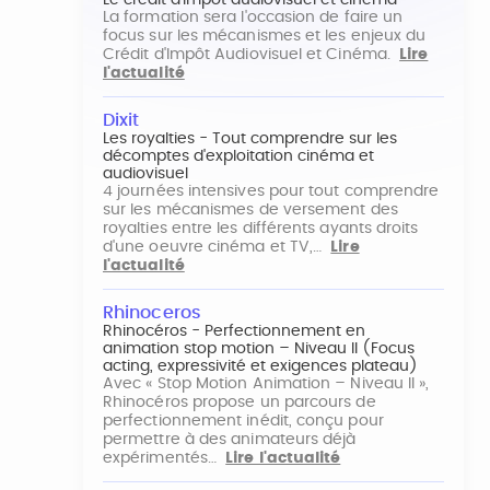
Le crédit d'impôt audiovisuel et cinéma
La formation sera l'occasion de faire un
focus sur les mécanismes et les enjeux du
Crédit d'Impôt Audiovisuel et Cinéma.
Lire
l'actualité
Dixit
Les royalties - Tout comprendre sur les
décomptes d'exploitation cinéma et
audiovisuel
4 journées intensives pour tout comprendre
sur les mécanismes de versement des
royalties entre les différents ayants droits
d'une oeuvre cinéma et TV,…
Lire
l'actualité
Rhinoceros
Rhinocéros - Perfectionnement en
animation stop motion – Niveau II (Focus
acting, expressivité et exigences plateau)
Avec « Stop Motion Animation – Niveau II »,
Rhinocéros propose un parcours de
perfectionnement inédit, conçu pour
permettre à des animateurs déjà
expérimentés…
Lire l'actualité