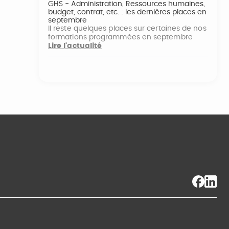
GHS - Administration, Ressources humaines,
budget, contrat, etc. : les dernières places en
septembre
Il reste quelques places sur certaines de nos
formations programmées en septembre
Lire l'actualité