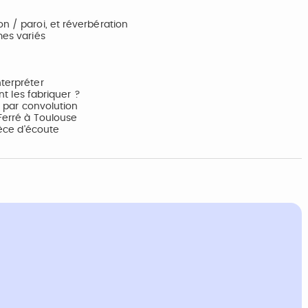
n / paroi, et réverbération
mes variés
nterpréter
 les fabriquer ?
es par convolution
 Ferré à Toulouse
ièce d'écoute