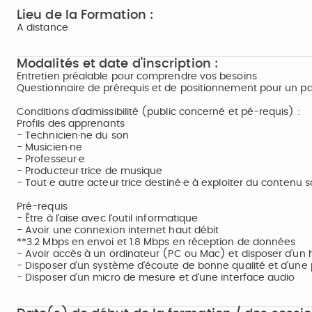
Lieu de la Formation :
A distance
Modalités et date d'inscription :
Entretien préalable pour comprendre vos besoins
Questionnaire de prérequis et de positionnement pour un p
Conditions d'admissibilité (public concerné et pé-requis) :
Profils des apprenants
- Technicien·ne du son
- Musicien·ne
- Professeur·e
- Producteur·trice de musique
- Tout·e autre acteur·trice destiné·e à exploiter du contenu s
Pré-requis
- Être à l’aise avec l’outil informatique
- Avoir une connexion internet haut débit
**3.2 Mbps en envoi et 1.8 Mbps en réception de données
- Avoir accès à un ordinateur (PC ou Mac) et disposer d’un
- Disposer d'un système d'écoute de bonne qualité et d'une
- Disposer d'un micro de mesure et d'une interface audio