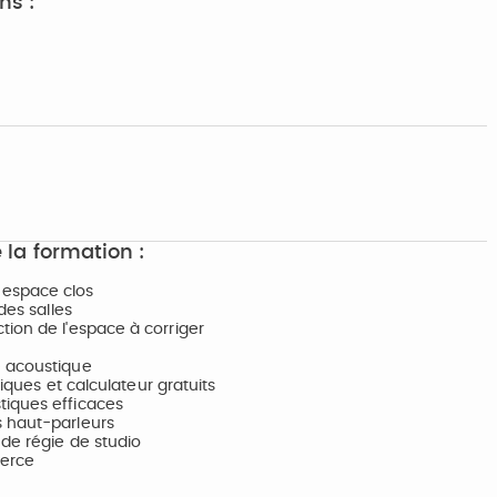
ns :
 la formation :
 espace clos
des salles
tion de l'espace à corriger
e acoustique
tiques et calculateur gratuits
tiques efficaces
s haut-parleurs
 de régie de studio
merce