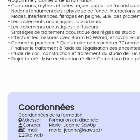
Programme / Contenu de la formation :
- Confusions, mythes et idées reçues autour de l'acoustique
- Notions fondamentales : physique de l'onde, interactions so
- Modes, interférences, filtrages en peigne, SBIR, des problè
- Les traitements acoustiques : absorbeurs
- Les traitements acoustiques : diffuseurs
- Stratégies de traitement acoustique des régies de studio
- Effectuer les mesures avec Room EQ Wizard, et savoir les i
- Comment procéder ? Quels traitements acheter ?Comment
- Finaliser le traitement à l'aide de l'égalisation des enceint
- Etude de cas : construction et traitement du studio de Luc
- Projet tutoré : Mise en situation réelle - Correction d'une p
Coordonnées
Coordonnées de la formation
Adresse:
Formation en distanciel
Contact:
Marie-Jeanne SawUp
E-mail:
marie-jeanne@sawup.fr
Site web