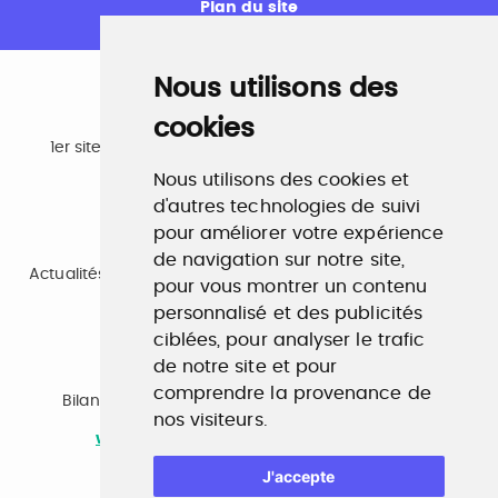
Plan du site
Nous utilisons des
cookies
Emploi
1er site emploi du secteur culturel 784.000 visites et
230.000 visiteurs uniques par mois.
Nous utilisons des cookies et
www.profilculture.com
d'autres technologies de suivi
pour améliorer votre expérience
Formation
de navigation sur notre site,
Actualités, guide et annuaire des formations aux métiers
pour vous montrer un contenu
de la culture.
www.profilculture-formation.com
personnalisé et des publicités
ciblées, pour analyser le trafic
de notre site et pour
Accompagnement professionnel
comprendre la provenance de
Bilan de compétences, coaching, techniques de
nos visiteurs.
recherche d'emploi, entretien conseil.
www.profilculture-competences.com
J'accepte