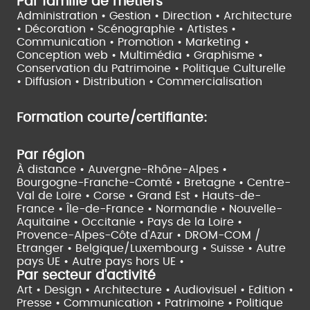
Par famille de métiers
Administration • Gestion • Direction •
Architecture
• Décoration • Scénographie •
Artistes •
Communication • Promotion • Marketing •
Conception web • Multimédia • Graphisme •
Conservation du Patrimoine • Politique Culturelle
•
Diffusion • Distribution • Commercialisation
Formation courte/certifiante:
Par région
À distance •
Auvergne-Rhône-Alpes •
Bourgogne-Franche-Comté •
Bretagne •
Centre-
Val de Loire •
Corse •
Grand Est •
Hauts-de-
France •
Île-de-France •
Normandie •
Nouvelle-
Aquitaine •
Occitanie •
Pays de la Loire •
Provence-Alpes-Côte d'Azur •
DROM-COM /
Etranger •
Belgique/Luxembourg •
Suisse •
Autre
pays UE •
Autre pays hors UE •
Par secteur d'activité
Art • Design • Architecture •
Audiovisuel •
Edition •
Presse • Communication •
Patrimoine • Politique