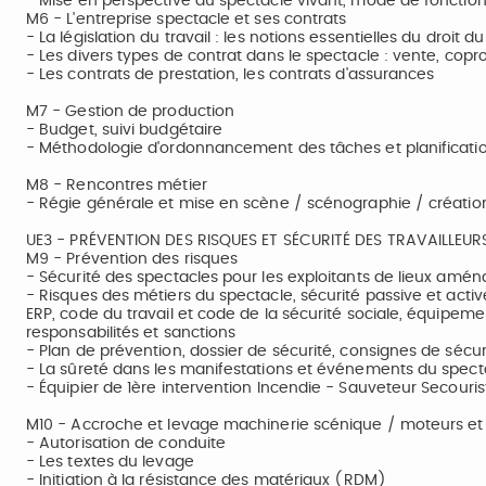
- Mise en perspective du spectacle vivant, mode de fonction
M6 - L'entreprise spectacle et ses contrats
- La législation du travail : les notions essentielles du droit d
- Les divers types de contrat dans le spectacle : vente, copr
- Les contrats de prestation, les contrats d'assurances
M7 - Gestion de production
- Budget, suivi budgétaire
- Méthodologie d'ordonnancement des tâches et planificati
M8 - Rencontres métier
- Régie générale et mise en scène / scénographie / créatio
UE3 - PRÉVENTION DES RISQUES ET SÉCURITÉ DES TRAVAILLEUR
M9 - Prévention des risques
- Sécurité des spectacles pour les exploitants de lieux amé
- Risques des métiers du spectacle, sécurité passive et activ
ERP, code du travail et code de la sécurité sociale, équipeme
responsabilités et sanctions
- Plan de prévention, dossier de sécurité, consignes de séc
- La sûreté dans les manifestations et événements du spect
- Équipier de 1ère intervention Incendie - Sauveteur Secouris
M10 - Accroche et levage machinerie scénique / moteurs et
- Autorisation de conduite
- Les textes du levage
- Initiation à la résistance des matériaux (RDM)