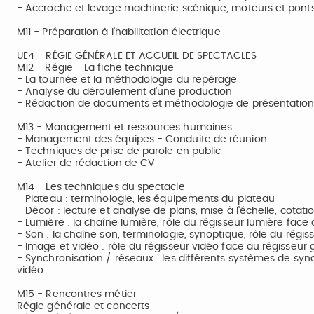
- Accroche et levage machinerie scénique, moteurs et pont
M11 - Préparation à l'habilitation électrique
UE4 - RÉGIE GÉNÉRALE ET ACCUEIL DE SPECTACLES
M12 - Régie - La fiche technique
- La tournée et la méthodologie du repérage
- Analyse du déroulement d'une production
- Rédaction de documents et méthodologie de présentation
M13 - Management et ressources humaines
- Management des équipes - Conduite de réunion
- Techniques de prise de parole en public
- Atelier de rédaction de CV
M14 - Les techniques du spectacle
- Plateau : terminologie, les équipements du plateau
- Décor : lecture et analyse de plans, mise à l'échelle, cotat
- Lumière : la chaîne lumière, rôle du régisseur lumière face a
- Son : la chaîne son, terminologie, synoptique, rôle du régiss
- Image et vidéo : rôle du régisseur vidéo face au régisseur 
- Synchronisation / réseaux : les différents systèmes de sync
vidéo
M15 - Rencontres métier
Régie générale et concerts