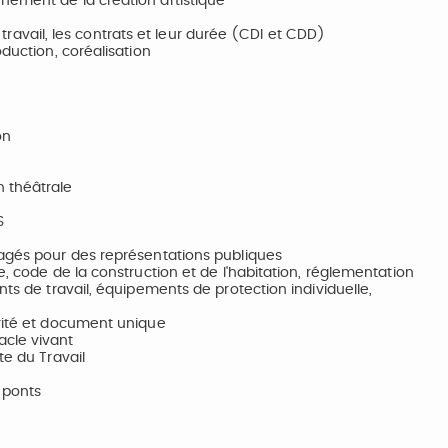
nement de la création artistique
u travail, les contrats et leur durée (CDI et CDD)
oduction, coréalisation
on
n théâtrale
S
nagés pour des représentations publiques
e, code de la construction et de l'habitation, réglementation
nts de travail, équipements de protection individuelle,
urité et document unique
acle vivant
te du Travail
 ponts