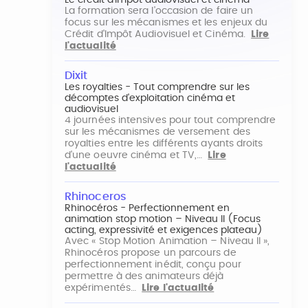
Le crédit d'impôt audiovisuel et cinéma
La formation sera l'occasion de faire un
focus sur les mécanismes et les enjeux du
Crédit d'Impôt Audiovisuel et Cinéma.
Lire
l'actualité
Dixit
Les royalties - Tout comprendre sur les
décomptes d'exploitation cinéma et
audiovisuel
4 journées intensives pour tout comprendre
sur les mécanismes de versement des
royalties entre les différents ayants droits
d'une oeuvre cinéma et TV,…
Lire
l'actualité
Rhinoceros
Rhinocéros - Perfectionnement en
animation stop motion – Niveau II (Focus
acting, expressivité et exigences plateau)
Avec « Stop Motion Animation – Niveau II »,
Rhinocéros propose un parcours de
perfectionnement inédit, conçu pour
permettre à des animateurs déjà
expérimentés…
Lire l'actualité