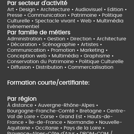
Par secteur d'activité
Art • Design • Architecture •
Audiovisuel •
Edition •
Presse • Communication •
Patrimoine • Politique
Culturelle •
Spectacle vivant •
Web • Multimédia
Evènementiel
Par famille de métiers
Administration • Gestion • Direction •
Architecture
• Décoration • Scénographie •
Artistes •
Communication • Promotion • Marketing •
Conception web • Multimédia • Graphisme •
Conservation du Patrimoine • Politique Culturelle
•
Diffusion • Distribution • Commercialisation
Formation courte/certifiante:
Par région
À distance •
Auvergne-Rhône-Alpes •
Bourgogne-Franche-Comté •
Bretagne •
Centre-
Val de Loire •
Corse •
Grand Est •
Hauts-de-
France •
Île-de-France •
Normandie •
Nouvelle-
Aquitaine •
Occitanie •
Pays de la Loire •
Provence-Alpes-Côte d'Azur •
DROM-COM /