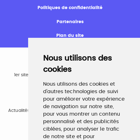
Politiques de confidentialité
Partenaires
Plan du site
Nous utilisons des
cookies
Emploi
1er site emploi du secteur culturel 784.000 visites et
230.000 visiteurs uniques par mois.
Nous utilisons des cookies et
www.profilculture.com
d'autres technologies de suivi
pour améliorer votre expérience
Formation
de navigation sur notre site,
Actualités, guide et annuaire des formations aux métiers
pour vous montrer un contenu
de la culture.
www.profilculture-formation.com
personnalisé et des publicités
ciblées, pour analyser le trafic
de notre site et pour