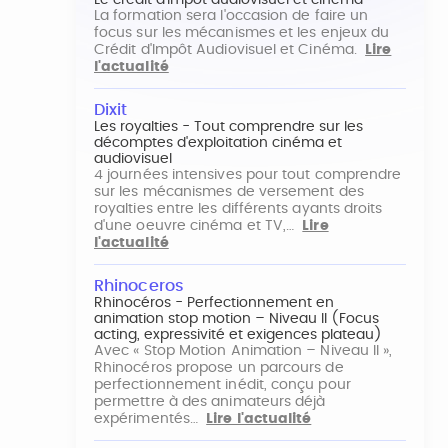
Le crédit d'impôt audiovisuel et cinéma
La formation sera l'occasion de faire un
focus sur les mécanismes et les enjeux du
Crédit d'Impôt Audiovisuel et Cinéma.
Lire
l'actualité
Dixit
Les royalties - Tout comprendre sur les
décomptes d'exploitation cinéma et
audiovisuel
4 journées intensives pour tout comprendre
sur les mécanismes de versement des
royalties entre les différents ayants droits
d'une oeuvre cinéma et TV,…
Lire
l'actualité
Rhinoceros
Rhinocéros - Perfectionnement en
animation stop motion – Niveau II (Focus
acting, expressivité et exigences plateau)
Avec « Stop Motion Animation – Niveau II »,
Rhinocéros propose un parcours de
perfectionnement inédit, conçu pour
permettre à des animateurs déjà
expérimentés…
Lire l'actualité