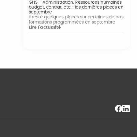
GHS - Administration, Ressources humaines,
budget, contrat, etc. : les dernières places en
septembre
Il reste quelques places sur certaines de nos
formations programmées en septembre
Lire l'actualité