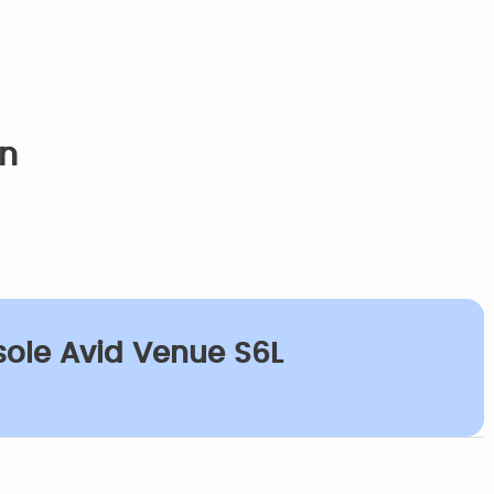
on
nsole Avid Venue S6L