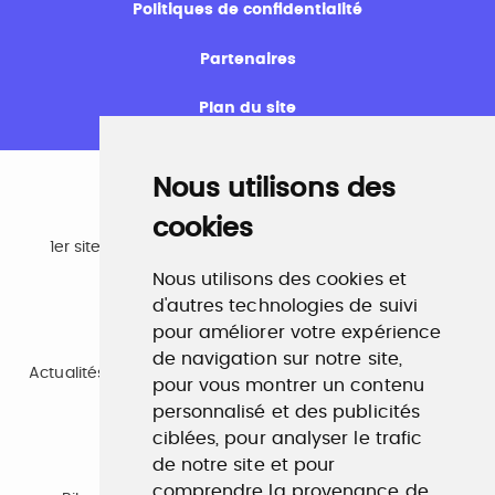
Politiques de confidentialité
Partenaires
Plan du site
Nous utilisons des
cookies
Emploi
1er site emploi du secteur culturel 784.000 visites et
230.000 visiteurs uniques par mois.
Nous utilisons des cookies et
www.profilculture.com
d'autres technologies de suivi
pour améliorer votre expérience
Formation
de navigation sur notre site,
Actualités, guide et annuaire des formations aux métiers
pour vous montrer un contenu
de la culture.
www.profilculture-formation.com
personnalisé et des publicités
ciblées, pour analyser le trafic
de notre site et pour
Accompagnement professionnel
comprendre la provenance de